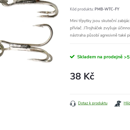
Kód produktu:
PMB-WTC-FY
Mini třpytky jsou skuteční zabijác
přívlač. JTrojháček zvyšuje účinn
nástraha působí agresivně také p
Skladem na prodejně
>5
38 Kč
Měrná
cena:
Dotaz k produktu
Hlí