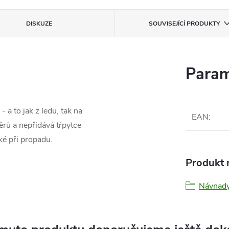
DISKUZE
SOUVISEJÍCÍ PRODUKTY
Param
 a to jak z ledu, tak na
EAN
:
ěrů a nepřidává třpytce
ké při propadu.
Produkt n
Návnady