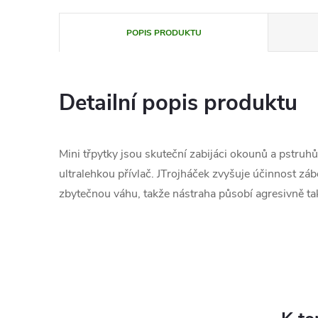
POPIS PRODUKTU
Detailní popis produktu
Mini třpytky jsou skuteční zabijáci okounů a pstruhů -
ultralehkou přívlač. JTrojháček zvyšuje účinnost záb
zbytečnou váhu, takže nástraha působí agresivně ta