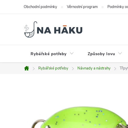
Přejít
Obchodní podmínky
Věrnostní program
Podmínky oc
na
obsah
Rybářské potřeby
Způsoby lovu
Rybářské potřeby
Návnady a nástrahy
Třpyt
Domů