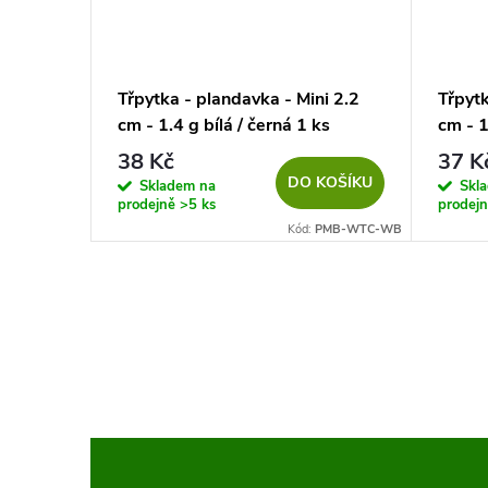
i 2.2
Třpytka - plandavka - Mini 2.2
Třpytk
á 1 ks
cm - 1.4 g bílá / černá 1 ks
cm - 1
38 Kč
37 K
KOŠÍKU
DO KOŠÍKU
Skladem na
Skl
prodejně
>5 ks
prodej
PMB-WTC-RB
Kód:
PMB-WTC-WB