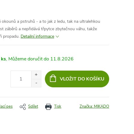
i okounů a pstruhů - a to jak z ledu, tak na ultralehkou
ost záběrů a nepřidává třpytce zbytečnou váhu, takže
ři propadu.
Detailní informace
 ks
11.8.2026
VLOŽIT DO KOŠÍKU
dací pes
Sdílet
Tisk
Značka:
MIKADO