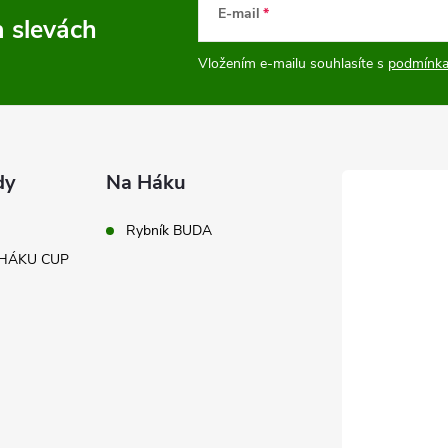
E-mail
a slevách
Vložením e-mailu souhlasíte s
podmínka
dy
Na Háku
Rybník BUDA
A HÁKU CUP