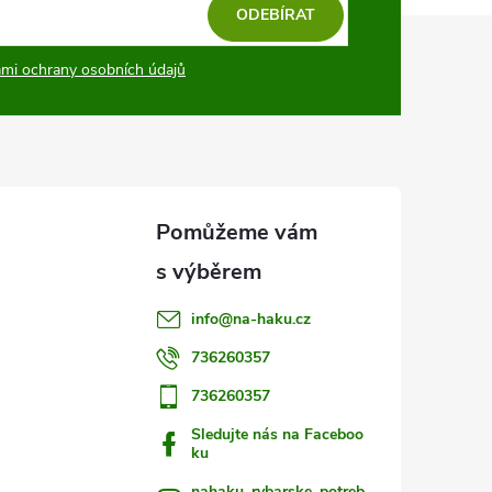
ODEBÍRAT
mi ochrany osobních údajů
info
@
na-haku.cz
736260357
736260357
Sledujte nás na Faceboo
ku
nahaku_rybarske_potreb