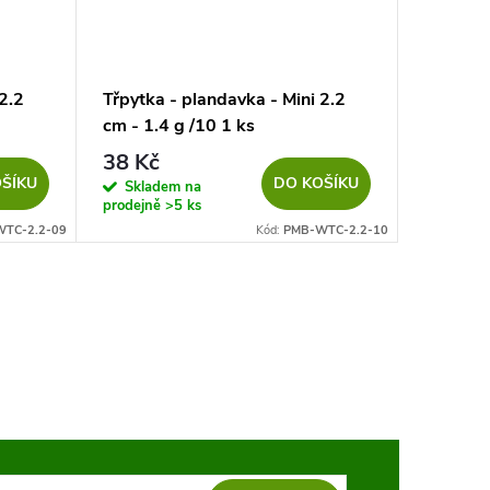
2.2
Třpytka - plandavka - Mini 2.2
Třpytka 
cm - 1.4 g /10 1 ks
cm - 1.4
38 Kč
38 Kč
ŠÍKU
DO KOŠÍKU
Skladem na
Sklad
prodejně
>5 ks
prodejně
TC-2.2-09
Kód:
PMB-WTC-2.2-10