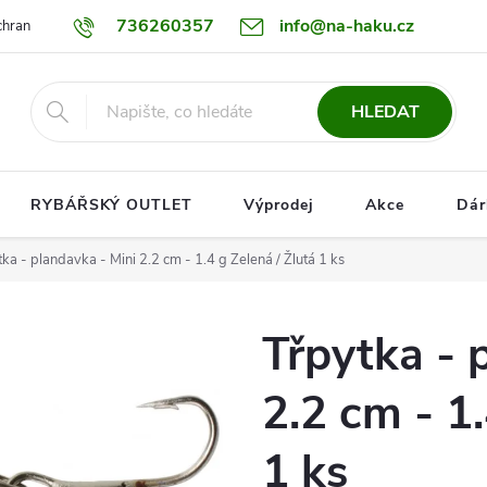
736260357
info@na-haku.cz
hrany osobních údajů
Dopravy
HLEDAT
RYBÁŘSKÝ OUTLET
Výprodej
Akce
Dár
ka - plandavka - Mini 2.2 cm - 1.4 g Zelená / Žlutá 1 ks
Třpytka - 
2.2 cm - 1.
1 ks