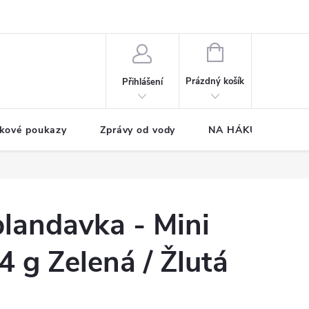
NÁKUPNÍ
KOŠÍK
Prázdný košík
Přihlášení
kové poukazy
Zprávy od vody
NA HÁKU CUP
plandavka - Mini
4 g Zelená / Žlutá