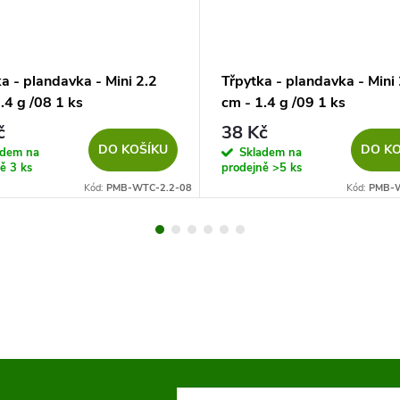
a - plandavka - Mini 2.2
Třpytka - plandavka - Mini 
.4 g /08 1 ks
cm - 1.4 g /09 1 ks
č
38 Kč
DO KOŠÍKU
DO KO
adem na
Skladem na
ně
3 ks
prodejně
>5 ks
Kód:
PMB-WTC-2.2-08
Kód:
PMB-W