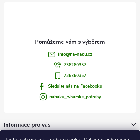
t
í
info
@
na-haku.cz
736260357
736260357
Sledujte nás na Facebooku
nahaku_rybarske_potreby
Informace pro vás
Tento web používá soubory cookie. Dalším procházením