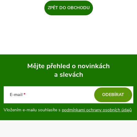
ZPĚT DO OBCHODU
Mějte přehled o novinkách
a slevách
Z
á
E-mail
ODEBÍRAT
p
Vložením e-mailu souhlasíte s
podmínkami ochrany osobních údajů
a