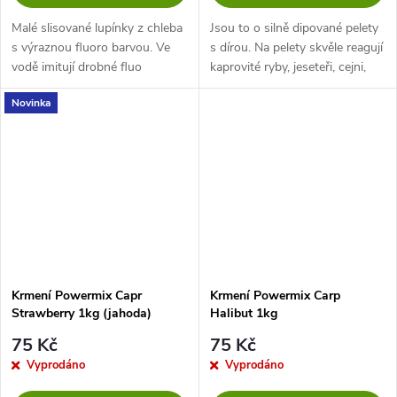
Malé slisované lupínky z chleba
Jsou to o silně dipované pelety
s výraznou fluoro barvou. Ve
s dírou. Na pelety skvěle reagují
vodě imitují drobné fluo
kaprovité ryby, jeseteři, cejni,
nástrahy. Vydrží dlouho ve
parmy, plotice, podoustve,
Novinka
vodě, jsou perfektním
karasi atd. Doba rozpadu se
přídavkem do method peletek
pohybuje kolem 1...
nebo...
Krmení Powermix Capr
Krmení Powermix Carp
Strawberry 1kg (jahoda)
Halibut 1kg
75 Kč
75 Kč
Vyprodáno
Vyprodáno