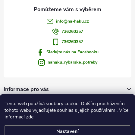
i
s
info
@
na-haku.cz
u
736260357
736260357
Sledujte nás na Facebooku
nahaku_rybarske_potreby
Informace pro vás
Tento web používá soubory cookie. Dalším procházením
Zprávy od vody
tohoto webu vyjadřujete souhlas s jejich používáním.. Více
informací
zde
.
Na Háku
Nastavení