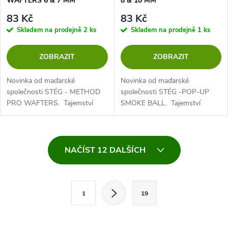
WAFTERS 6 & 7 MM
8 & 10 MM
83 Kč
83 Kč
Skladem na prodejně
2 ks
Skladem na prodejně
1 ks
ZOBRAZIT
ZOBRAZIT
Novinka od maďarské
Novinka od maďarské
společnosti STÉG - METHOD
společnosti STÉG -POP-UP
PRO WAFTERS. Tajemství
SMOKE BALL. Tajemství
úspěchu spočívá v postupném
úspěchu spočívá v postupném
"provoňování" každé kuličky.
"provoňování" každé kuličky.
Nejenže atraktivní esenci
Nejenže atraktivní esenci
O
obsahuje již...
obsahuje již...
NAČÍST 12 DALŠÍCH
v
l
S
1
19
t
á
r
d