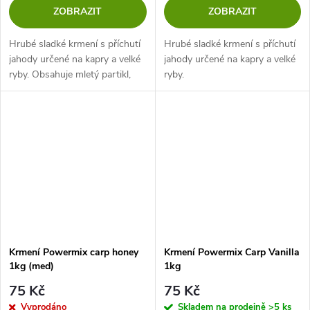
ZOBRAZIT
ZOBRAZIT
Hrubé sladké krmení s příchutí
Hrubé sladké krmení s příchutí
jahody určené na kapry a velké
jahody určené na kapry a velké
ryby. Obsahuje mletý partikl,
ryby.
sladké sušenky, arašídy a další
složky lákavé pro kapry.
Atraktivita byla ještě...
Krmení Powermix carp honey
Krmení Powermix Carp Vanilla
1kg (med)
1kg
75 Kč
75 Kč
Vyprodáno
Skladem na prodejně
>5 ks