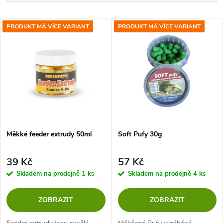
a
Nejdražší
V
PRODUKT MÁ VÍCE VARIANT
PRODUKT MÁ VÍCE VARIANT
Nejprodávanější
z
ý
Abecedně
e
p
n
i
í
s
p
Měkké feeder extrudy 50ml
Soft Pufy 30g
p
r
39 Kč
57 Kč
r
Skladem na prodejně
1 ks
Skladem na prodejně
4 ks
o
o
ZOBRAZIT
ZOBRAZIT
d