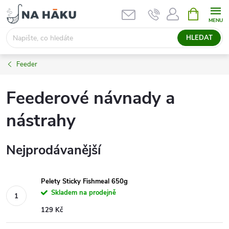
Přejít
NÁKUPNÍ
KOŠÍK
na
obsah
HLEDAT
Feeder
Feederové návnady a
nástrahy
Nejprodávanější
Pelety Sticky Fishmeal 650g
Skladem na prodejně
129 Kč