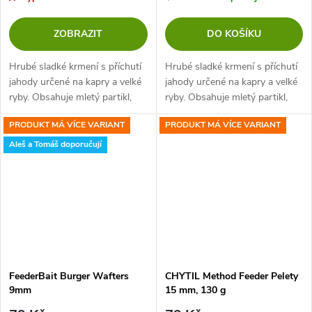
ZOBRAZIT
DO KOŠÍKU
Hrubé sladké krmení s příchutí
Hrubé sladké krmení s příchutí
jahody určené na kapry a velké
jahody určené na kapry a velké
ryby. Obsahuje mletý partikl,
ryby. Obsahuje mletý partikl,
sladké sušenky, arašídy a další
sladké sušenky, arašídy a další
PRODUKT MÁ VÍCE VARIANT
PRODUKT MÁ VÍCE VARIANT
složky lákavé pro kapry.
složky lákavé pro kapry.
Atraktivita byla ještě...
Atraktivita byla ještě...
Aleš a Tomáš doporučují
FeederBait Burger Wafters
CHYTIL Method Feeder Pelety
9mm
15 mm, 130 g