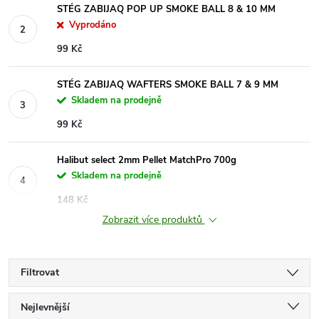
STÉG ZABIJAQ POP UP SMOKE BALL 8 & 10 MM
Vyprodáno
99 Kč
STÉG ZABIJAQ WAFTERS SMOKE BALL 7 & 9 MM
Skladem na prodejně
99 Kč
Halibut select 2mm Pellet MatchPro 700g
Skladem na prodejně
148 Kč
Zobrazit více produktů
Filtrovat
Ř
Nejlevnější