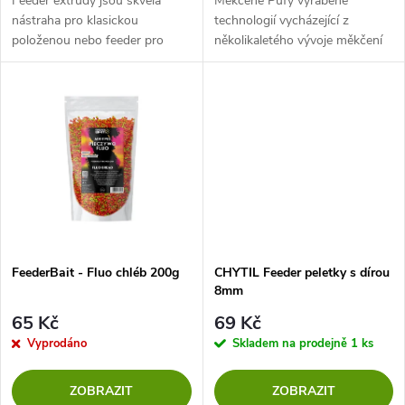
d
Feeder extrudy jsou skvělá
Měkčené Pufy vyráběné
u
nástraha pro klasickou
technologií vycházející z
položenou nebo feeder pro
několikaletého vývoje měkčení
u
celoroční použití na všech
pufy. Lze použít na všechny
k
typech vod. Stačí 1 nebo 2
druhy chytání, nejlépe se hodí
k
extrudy napíchnout na malý
na háček, kde vydrží poměrně
t
háček až do...
dlouho a...
t
ů
ů
FeederBait - Fluo chléb 200g
CHYTIL Feeder peletky s dírou
8mm
65 Kč
69 Kč
Vyprodáno
Skladem na prodejně
1 ks
ZOBRAZIT
ZOBRAZIT