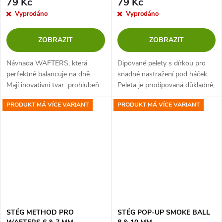
79 Kč
79 Kč
Vyprodáno
Vyprodáno
ZOBRAZIT
ZOBRAZIT
Návnada WAFTERS, která
Dipované pelety s dírkou pro
perfektně balancuje na dně.
snadné nastražení pod háček.
Mají inovativní tvar prohlubeň
Peleta je prodipovaná důkladně,
je dokonalá pro uchycení
po celém svém průměru a díky
PRODUKT MÁ VÍCE VARIANT
PRODUKT MÁ VÍCE VARIANT
nástrahy do gumičky pod
tomu je výrazně atraktivním
háčkem. Díky větší prohlubni
soustem po celou dobu svého...
tam...
STÉG METHOD PRO
STÉG POP-UP SMOKE BALL