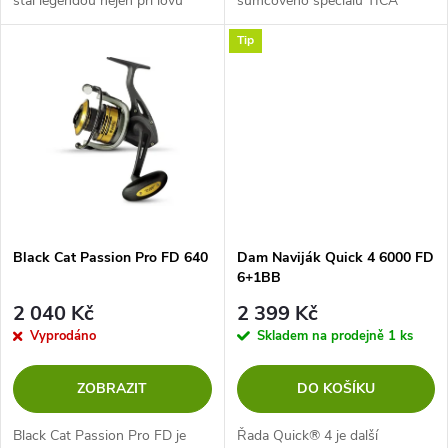
stal legendou nejen při lovu
sumcového speciálu TICA
u
sumců, ale své uplatnění našel i
Cybernetic GG 100, který
k
Tip
při extrémně dlouhých
vyniká svou silou a výkonem.
k
vyvážkách během kaprařských...
TICA GG 60 je ideální pro lov
t
sumců na vábničku,...
t
ů
ů
Black Cat Passion Pro FD 640
Dam Naviják Quick 4 6000 FD
6+1BB
2 040 Kč
2 399 Kč
Vyprodáno
Skladem na prodejně
1 ks
ZOBRAZIT
DO KOŠÍKU
Black Cat Passion Pro FD je
Řada Quick® 4 je další