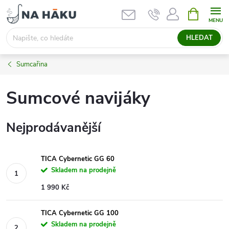
Přejít
NÁKUPNÍ
KOŠÍK
na
obsah
HLEDAT
Sumcařina
Sumcové navijáky
Nejprodávanější
TICA Cybernetic GG 60
Skladem na prodejně
1 990 Kč
TICA Cybernetic GG 100
Skladem na prodejně