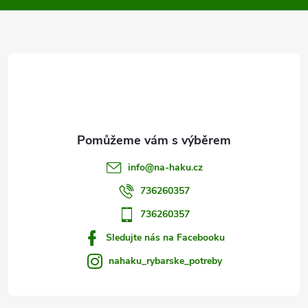
p
a
r
t
v
í
k
y
v
info
@
na-haku.cz
ý
736260357
p
736260357
i
Sledujte nás na Facebooku
s
nahaku_rybarske_potreby
u