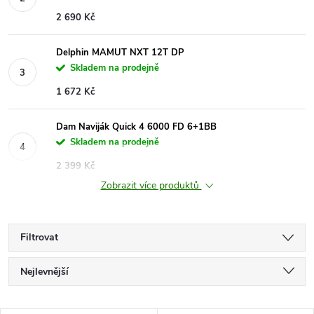
2 690 Kč
Delphin MAMUT NXT 12T DP
Skladem na prodejně
1 672 Kč
Dam Naviják Quick 4 6000 FD 6+1BB
Skladem na prodejně
2 399 Kč
Zobrazit více produktů
Filtrovat
Ř
Nejlevnější
a
Nejdražší