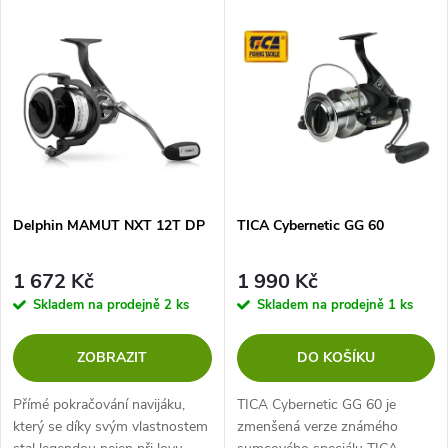
V
Nejprodávanější
z
ý
Abecedně
e
p
n
i
í
s
p
Delphin MAMUT NXT 12T DP
TICA Cybernetic GG 60
p
r
1 672 Kč
1 990 Kč
r
Skladem na prodejně
2 ks
Skladem na prodejně
1 ks
o
o
ZOBRAZIT
DO KOŠÍKU
d
d
Přímé pokračování navijáku,
TICA Cybernetic GG 60 je
u
který se díky svým vlastnostem
zmenšená verze známého