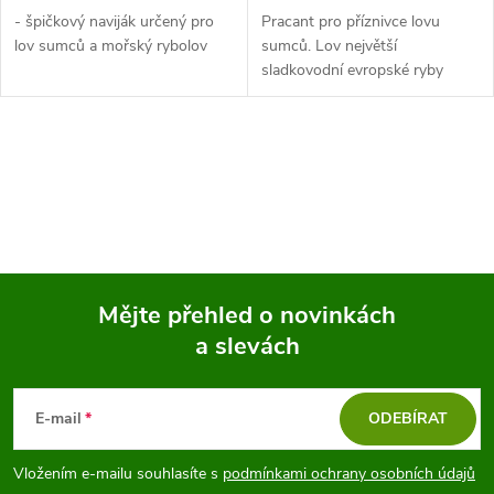
- špičkový naviják určený pro
Pracant pro příznivce lovu
lov sumců a mořský rybolov
sumců. Lov největší
sladkovodní evropské ryby
vyžaduje náčiní s extrémní
možností zatížení. S Black
Catextreme vám nabízíme
O
spolehlivý smekací naviják...
v
l
á
Mějte přehled o novinkách
d
a slevách
Z
a
á
c
E-mail
ODEBÍRAT
p
í
Vložením e-mailu souhlasíte s
podmínkami ochrany osobních údajů