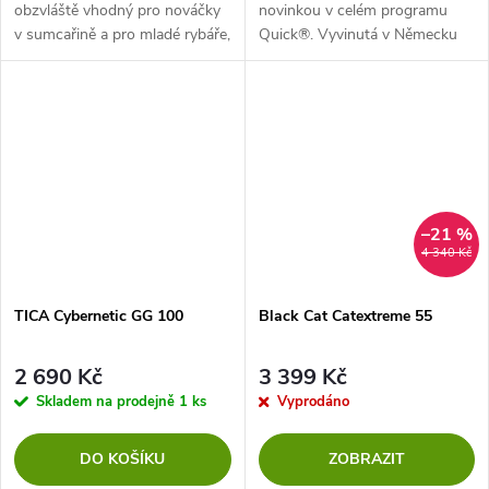
obzvláště vhodný pro nováčky
novinkou v celém programu
v sumcařině a pro mladé rybáře,
Quick®. Vyvinutá v Německu
neboť ustojí i drsné podmínky v
pouze z těch nejlepších
každém směru sumcařiny.
komponentů. Tato kompletní
Vysoká kapacita cívky v...
řada navijáků obsahuje malé
navijáky pro lehkou...
–21 %
4 340 Kč
TICA Cybernetic GG 100
Black Cat Catextreme 55
2 690 Kč
3 399 Kč
Skladem na prodejně
1 ks
Vyprodáno
DO KOŠÍKU
ZOBRAZIT