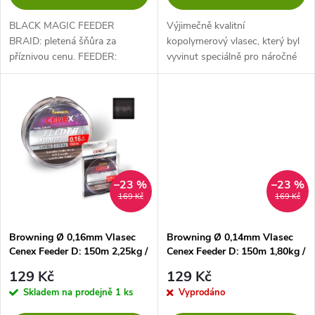
d
d
BLACK MAGIC FEEDER
Výjimečně kvalitní
u
BRAID: pletená šňůra za
kopolymerový vlasec, který byl
příznivou cenu. FEEDER:
vyvinut speciálně pro náročné
u
perfektně se hodí jako kmenová
situace při lovu velkých ryb...
k
šňůra při feederovém rybolovu.
k
FEEDER: perfektně se hodí jako
t
kmenová šňůra...
t
ů
ů
–23 %
–23 %
169 Kč
169 Kč
Browning Ø 0,16mm Vlasec
Browning Ø 0,14mm Vlasec
Cenex Feeder D: 150m 2,25kg /
Cenex Feeder D: 150m 1,80kg /
5,00lbs černá
4,00lbs černá
129 Kč
129 Kč
Skladem na prodejně
1 ks
Vyprodáno