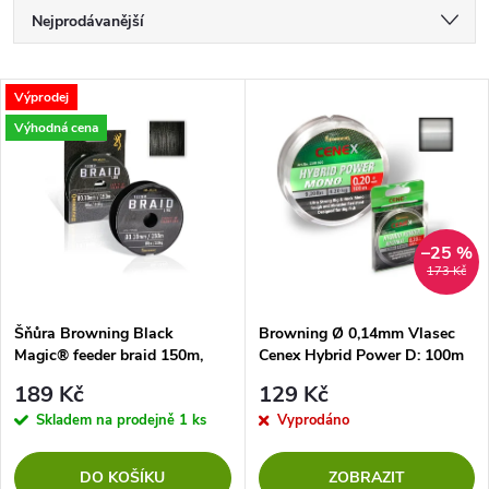
Ř
Nejprodávanější
a
Nejlevnější
V
Výprodej
Nejdražší
z
Výhodná cena
ý
Abecedně
e
p
n
i
–25 %
173 Kč
í
s
p
Šňůra Browning Black
Browning Ø 0,14mm Vlasec
Magic® feeder braid 150m,
Cenex Hybrid Power D: 100m
p
0,10mm, 3,60kg,8,00lbs černá
2,55kg / 5,60lbs transparentní
r
189 Kč
129 Kč
r
Skladem na prodejně
1 ks
Vyprodáno
o
o
DO KOŠÍKU
ZOBRAZIT