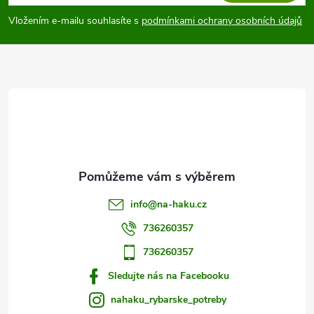
p
í
Vložením e-mailu souhlasíte s
podmínkami ochrany osobních údajů
p
a
r
t
v
í
k
y
v
info
@
na-haku.cz
ý
736260357
p
736260357
i
Sledujte nás na Facebooku
s
nahaku_rybarske_potreby