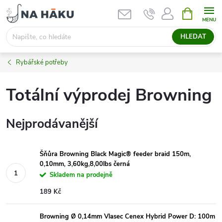
Přejít
NÁKUPNÍ
KOŠÍK
na
obsah
HLEDAT
Rybářské potřeby
Totální výprodej Browning
Nejprodávanější
Šňůra Browning Black Magic® feeder braid 150m,
0,10mm, 3,60kg,8,00lbs černá
Skladem na prodejně
189 Kč
Browning Ø 0,14mm Vlasec Cenex Hybrid Power D: 100m