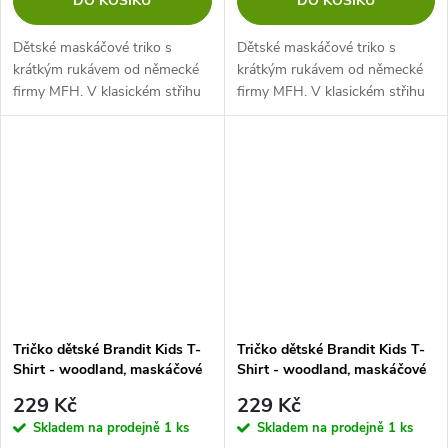
DO KOŠÍKU
DO KOŠÍKU
Dětské maskáčové triko s
Dětské maskáčové triko s
krátkým rukávem od německé
krátkým rukávem od německé
firmy MFH. V klasickém střihu
firmy MFH. V klasickém střihu
s lemováním kolem krku.
s lemováním kolem krku.
Tričko dětské Brandit Kids T-
Tričko dětské Brandit Kids T-
Shirt - woodland, maskáčové
Shirt - woodland, maskáčové
vel. 134/140
vel. 146/152
229 Kč
229 Kč
Skladem na prodejně
1 ks
Skladem na prodejně
1 ks