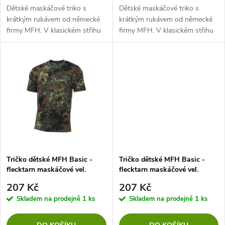
d
d
Dětské maskáčové triko s
Dětské maskáčové triko s
u
krátkým rukávem od německé
krátkým rukávem od německé
firmy MFH. V klasickém střihu
firmy MFH. V klasickém střihu
u
s lemováním kolem krku.
s lemováním kolem krku.
k
k
t
t
ů
ů
Tričko dětské MFH Basic -
Tričko dětské MFH Basic -
flecktarn maskáčové vel.
flecktarn maskáčové vel.
122/128
134/140
207 Kč
207 Kč
Skladem na prodejně
1 ks
Skladem na prodejně
1 ks