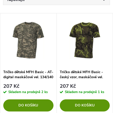
Ř
a
Nejdražší
V
Nejprodávanější
z
ý
Abecedně
e
p
n
i
í
s
p
Tričko dětské MFH Basic - AT-
Tričko dětské MFH Basic -
digital maskáčové vel. 134/140
český vzor, maskáčové vel.
p
134/140
r
207 Kč
207 Kč
r
Skladem na prodejně
2 ks
Skladem na prodejně
1 ks
o
o
DO KOŠÍKU
DO KOŠÍKU