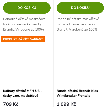
DO KOŠÍKU
DO KOŠÍKU
Pohodlné dětské maskáčové
Pohodlné dětské maskáčové
tričko od německé značky
tričko od německé značky
Brandit. Vyrobené ze 100%
Brandit. Vyrobené ze 100%
bavlny. Ve střihu Crew Neck -
bavlny. Ve střihu Crew Neck -
PRODUKT MÁ VÍCE VARIANT
vyznačuje se kulatým
vyznačuje se kulatým
výstřihem, bez límečku.
výstřihem, bez límečku.
Kalhoty dětské MFH US -
Bunda dětská Brandit Kids
český vzor, maskáčové
Windbreaker Frontzip -
darkcamo vel. 134/140
709 Kč
1 099 Kč