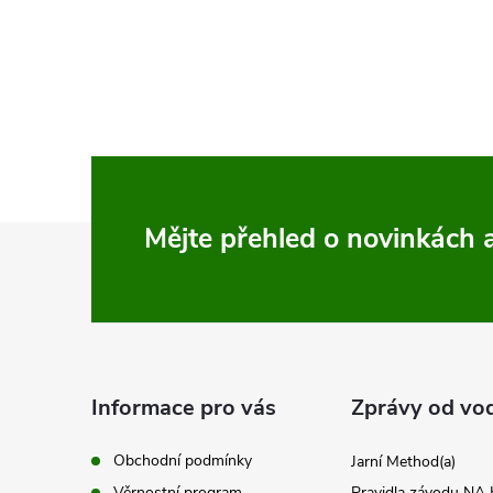
t
O
ů
v
l
á
d
Z
Mějte přehled o novinkách
a
c
á
í
p
p
a
Informace pro vás
Zprávy od vo
r
t
v
Obchodní podmínky
Jarní Method(a)
Věrnostní program
Pravidla závodu N