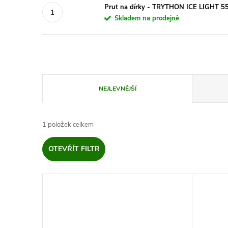
Prut na dírky - TRYTHON ICE LIGHT 5
Skladem na prodejně
Ř
NEJLEVNĚJŠÍ
a
1
položek celkem
z
OTEVŘÍT FILTR
e
V
n
ý
í