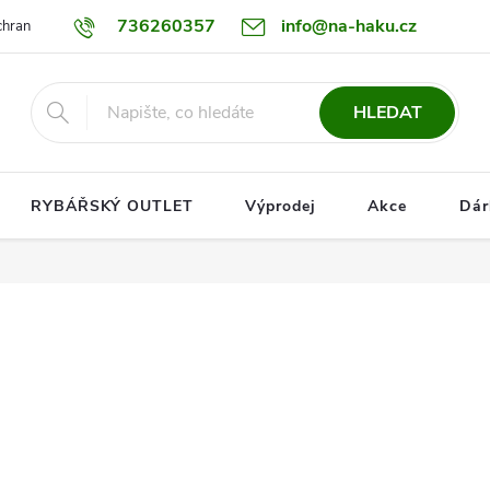
736260357
info@na-haku.cz
hrany osobních údajů
Dopravy
HLEDAT
RYBÁŘSKÝ OUTLET
Výprodej
Akce
Dár