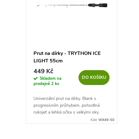
p
p
i
r
s
o
p
d
Prut na dírky - TRYTHON ICE
LIGHT 55cm
r
u
449 Kč
DO KOŠÍKU
o
Skladem na
k
prodejně
2 ks
d
t
Univerzální prut na dírky. Blank s
progresivním průhybem, pohodlná
u
ů
rukojeť a lehká očka s velkými oky.
Funguje skvěle i v náročných
Kód:
WX49-50
k
podmínkách.