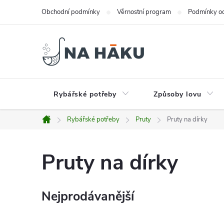
Přejít
Obchodní podmínky
Věrnostní program
Podmínky oc
na
obsah
Rybářské potřeby
Způsoby lovu
Rybářské potřeby
Pruty
Pruty na dírky
Domů
Pruty na dírky
Nejprodávanější