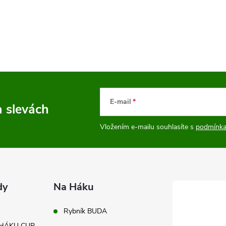
E-mail
a slevách
Vložením e-mailu souhlasíte s
podmínka
dy
Na Háku
Rybník BUDA
A HÁKU CUP