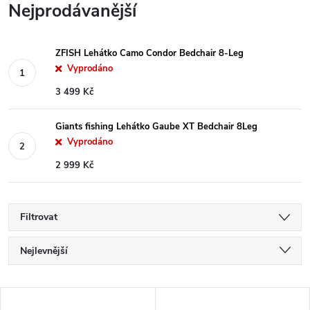
Nejprodávanější
ZFISH Lehátko Camo Condor Bedchair 8-Leg
Vyprodáno
3 499 Kč
Giants fishing Lehátko Gaube XT Bedchair 8Leg
Vyprodáno
2 999 Kč
Filtrovat
Ř
Nejlevnější
a
Nejdražší
V
Nejprodávanější