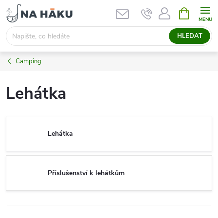
Přejít
NÁKUPNÍ
KOŠÍK
na
obsah
HLEDAT
Camping
Lehátka
Lehátka
Příslušenství k lehátkům