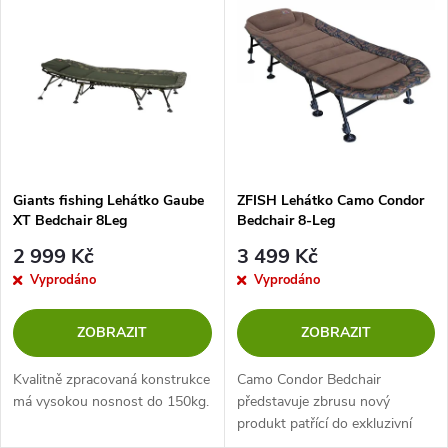
z
ý
Abecedně
e
p
n
i
í
s
p
Giants fishing Lehátko Gaube
ZFISH Lehátko Camo Condor
XT Bedchair 8Leg
Bedchair 8-Leg
p
r
2 999 Kč
3 499 Kč
r
Vyprodáno
Vyprodáno
o
o
ZOBRAZIT
ZOBRAZIT
d
d
Kvalitně zpracovaná konstrukce
Camo Condor Bedchair
u
má vysokou nosnost do 150kg.
představuje zbrusu nový
produkt patřící do exkluzivní
u
camo edice produktů značky