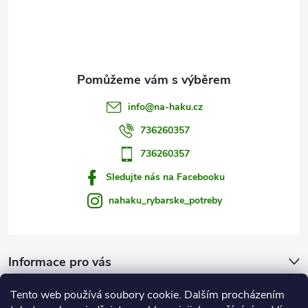
v
í
k
y
v
info
@
na-haku.cz
ý
736260357
p
736260357
i
Sledujte nás na Facebooku
s
nahaku_rybarske_potreby
u
Informace pro vás
Tento web používá soubory cookie. Dalším procházením
Zprávy od vody