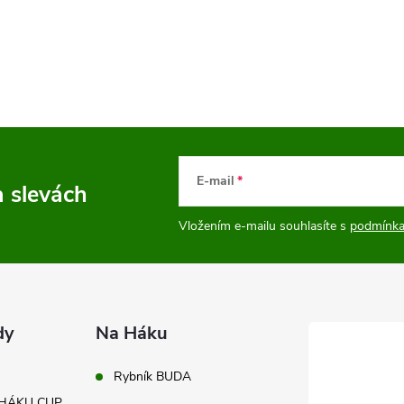
E-mail
a slevách
Vložením e-mailu souhlasíte s
podmínka
dy
Na Háku
Rybník BUDA
A HÁKU CUP