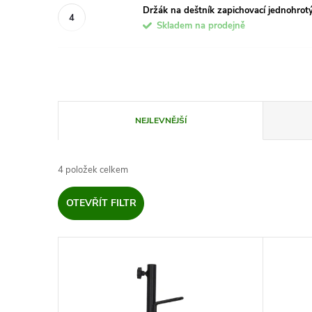
Držák na deštník zapichovací jednohrot
Skladem na prodejně
Ř
NEJLEVNĚJŠÍ
a
4
položek celkem
z
OTEVŘÍT FILTR
e
V
n
ý
í