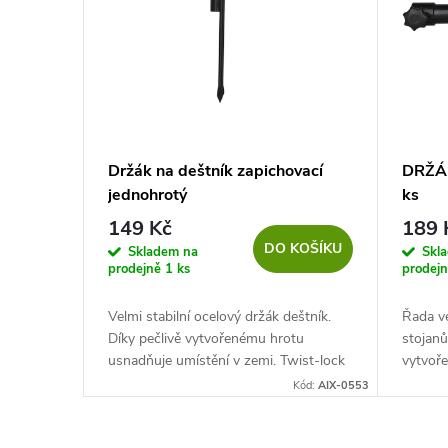
p
p
i
r
s
o
p
d
Držák na deštník zapichovací
DRŽÁK
jednohrotý
ks
r
u
149 Kč
189 
DO KOŠÍKU
o
Skladem na
Skl
k
prodejně
1 ks
prodej
d
t
Velmi stabilní ocelový držák deštník.
Řada ve
Díky pečlivě vytvořenému hrotu
stojanů
u
ů
usnadňuje umístění v zemi. Twist-lock
vytvoře
udržuje rozložený deštník stabilní.
zemi. T
Kód:
AIX-0553
k
deštník 