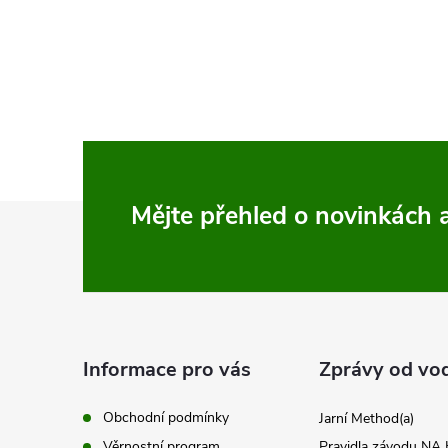
t
O
ů
v
l
á
d
Z
Mějte přehled o novinkách
a
c
á
í
p
p
a
Informace pro vás
Zprávy od vo
r
t
v
Obchodní podmínky
Jarní Method(a)
Věrnostní program
Pravidla závodu N