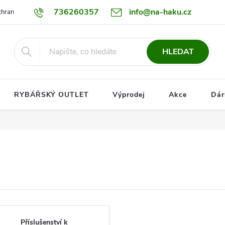
736260357
info@na-haku.cz
hrany osobních údajů
Dopravy
HLEDAT
RYBÁŘSKÝ OUTLET
Výprodej
Akce
Dár
Příslušenství k