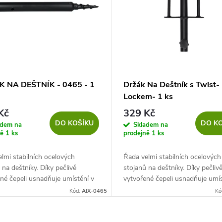
 NA DEŠTNÍK - 0465 - 1
Držák Na Deštník s Twist-
Lockem- 1 ks
Kč
329 Kč
DO KOŠÍKU
DO K
adem na
Skladem na
ně
1 ks
prodejně
1 ks
lmi stabilních ocelových
Řada velmi stabilních ocelových
 na deštníky. Díky pečlivě
stojanů na deštníky. Díky pečliv
né čepeli usnadňuje umístění v
vytvořené čepeli usnadňuje umís
wist-lock udržuje rozložený
zemi. Twist-lock udržuje rozlož
Kód:
AIX-0465
Kó
stabilní.
deštník stabilní.