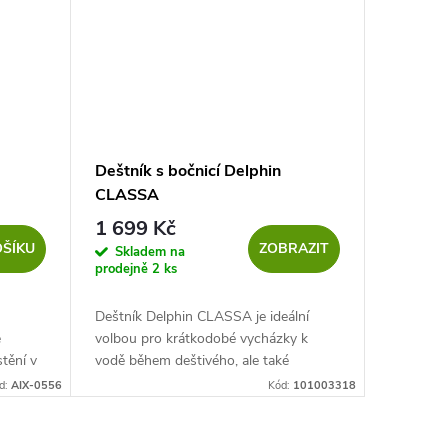
Deštník s bočnicí Delphin
CLASSA
1 699 Kč
OŠÍKU
ZOBRAZIT
Skladem na
prodejně
2 ks
Deštník Delphin CLASSA je ideální
ě
volbou pro krátkodobé vycházky k
tění v
vodě během deštivého, ale také
ený
slunečného počasí. Díky kopuli o
d:
AIX-0556
Kód:
101003318
rozměru 250 cm a 3 bočnicí
poskytuje...