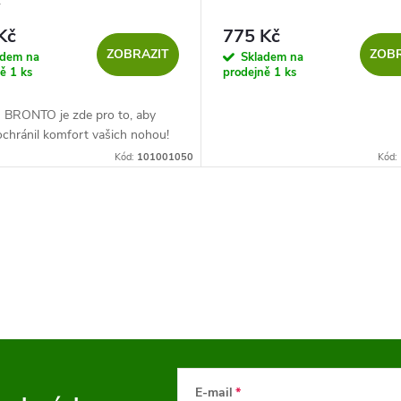
y
Kč
775 Kč
ZOBRAZIT
ZOBR
adem na
Skladem na
ně
1 ks
prodejně
1 ks
n BRONTO je zde pro to, aby
chránil komfort vašich nohou!
Kód:
101001050
Kód:
E-mail