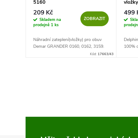
5160
vložk
r
u
209 Kč
499 
ZOBRAZIT
o
Skladem na
Skl
k
prodejně
1 ks
prodej
d
t
Náhradní zateplení(vložky) pro obuv
Delphi
Demar GRANDER 0160, 0162, 3159.
100% o
u
ů
Kód:
17663/43
k
O
t
v
ů
l
á
d