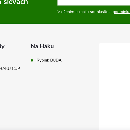
a slevách
Vložením e-mailu souhlasíte s
podmínka
dy
Na Háku
Rybník BUDA
A HÁKU CUP