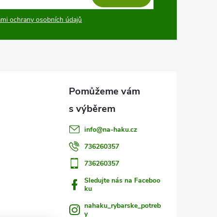
mi ochrany osobních údajů
info
@
na-haku.cz
736260357
736260357
Sledujte nás na Faceboo
ku
nahaku_rybarske_potreb
y