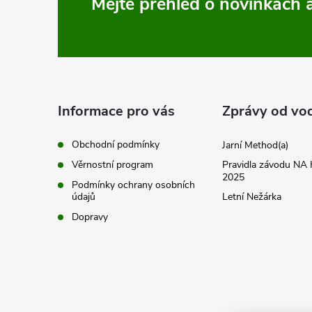
Z
Mějte přehled o novinkách
a
c
á
í
p
p
a
Informace pro vás
Zprávy od vo
r
t
v
Obchodní podmínky
Jarní Method(a)
Věrnostní program
Pravidla závodu N
k
í
2025
Podmínky ochrany osobních
y
údajů
Letní Nežárka
Dopravy
v
ý
p