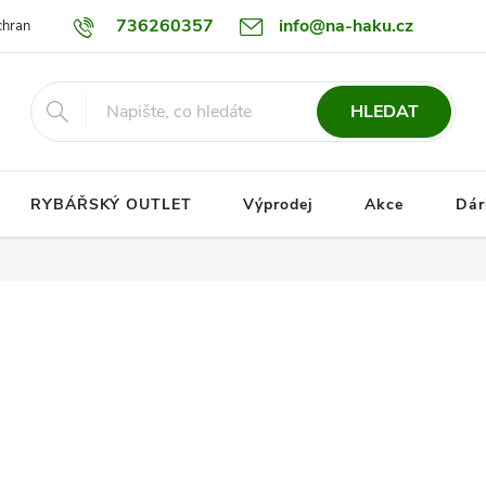
736260357
info@na-haku.cz
hrany osobních údajů
Dopravy
HLEDAT
RYBÁŘSKÝ OUTLET
Výprodej
Akce
Dár