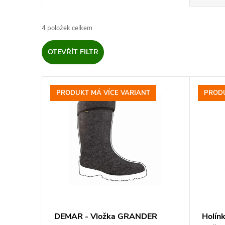
a
4
položek celkem
z
OTEVŘÍT FILTR
e
V
n
PRODUKT MÁ VÍCE VARIANT
PRODU
ý
í
p
p
i
r
s
o
p
d
DEMAR - Vložka GRANDER
Holín