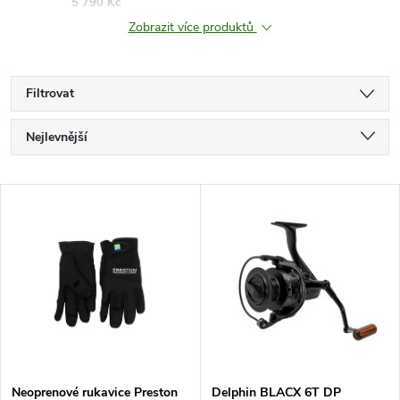
5 790 Kč
Zobrazit více produktů
Filtrovat
Ř
Nejlevnější
a
Nejdražší
V
Nejprodávanější
z
ý
Abecedně
e
p
n
i
í
s
Neoprenové rukavice Preston
Delphin BLACX 6T DP