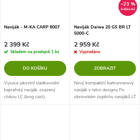
–23 %
3 861 Kč
Naviják - M-KA CARP 8007
Naviják Daiwa 20 GS BR LT
5000-C
2 399 Kč
2 959 Kč
Skladem na prodejně
1 ks
Vyprodáno
DO KOŠÍKU
ZOBRAZIT
Vysoce jakostní sladkovodní
Nový kompaktní baitrunnerový
kaprařský naviják, osazený
naviják v retro designu Po
cívkou LC (long cast),
obrovském úspěchu navijáků LT
šnekovým posuvem,
BR nyní Daiwa představuje
karbonovým tělem s
další baitrunnerový (BR) naviják,
mimořádně odolným
který byl zdokonalen s
mechanizmem a precizní
ohledem...
brzdou typu Quick...