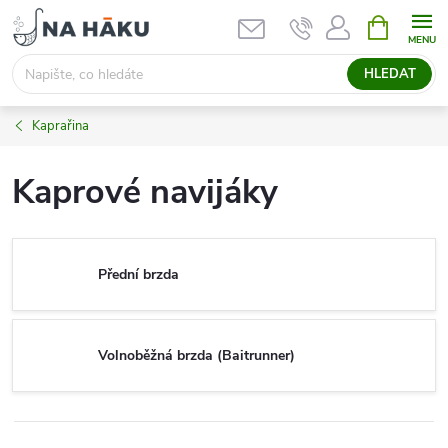
Přejít
NÁKUPNÍ
KOŠÍK
na
obsah
HLEDAT
Kaprařina
Kaprové navijáky
Přední brzda
Volnoběžná brzda (Baitrunner)