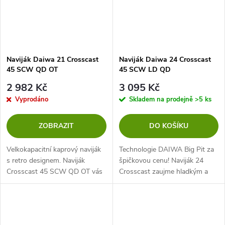
Naviják Daiwa 21 Crosscast
Naviják Daiwa 24 Crosscast
45 SCW QD OT
45 SCW LD QD
2 982 Kč
3 095 Kč
Vyprodáno
Skladem na prodejně
>5 ks
ZOBRAZIT
DO KOŠÍKU
Velkokapacitní kaprový naviják
Technologie DAIWA Big Pit za
s retro designem. Naviják
špičkovou cenu! Naviják 24
Crosscast 45 SCW QD OT vás
Crosscast zaujme hladkým a
přesvědčí nejnovějšími
plynulým chodem a vysokým
technologiemi a maximálními
navíjecím výkonem. Zdvih
nahazovacími vzdálenostmi.
45mm v kombinaci se speciální
odhozovou...