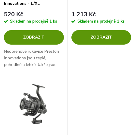
p
Innovations - L/XL
p
r
520 Kč
1 213 Kč
r
Skladem na prodejně
1 ks
Skladem na prodejně
1 ks
o
o
ZOBRAZIT
ZOBRAZIT
d
d
Neoprenové rukavice Preston
u
Innovations jsou teplé,
pohodlné a lehké, takže jsou
u
nutností v chladném a vlhkém
k
počasí. Lze je snadno nastavit
k
pomocí suchého zipu na
t
zápěstí,...
t
ů
ů