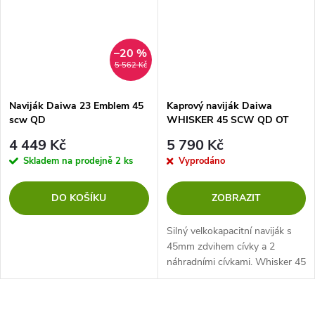
–20 %
5 562 Kč
Naviják Daiwa 23 Emblem 45
Kaprový naviják Daiwa
scw QD
WHISKER 45 SCW QD OT
4 449 Kč
5 790 Kč
Skladem na prodejně
2 ks
Vyprodáno
DO KOŠÍKU
ZOBRAZIT
Silný velkokapacitní naviják s
45mm zdvihem cívky a 2
náhradními cívkami. Whisker 45
SCW QD OT nabízí enormně
daleké hody a kombinuje téměř
všechny požadavky moderního