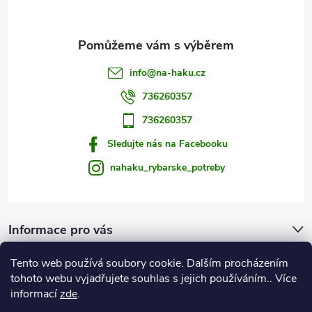
k
y
v
info
@
na-haku.cz
ý
736260357
p
736260357
i
Sledujte nás na Facebooku
s
nahaku_rybarske_potreby
u
Informace pro vás
Tento web používá soubory cookie. Dalším procházením
Zprávy od vody
tohoto webu vyjadřujete souhlas s jejich používáním.. Více
informací
zde
.
Na Háku