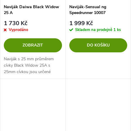
Naviják Daiwa Black Widow
Naviják-Sensual ng
25 A
Speedrunner 10007
1 730 Kč
1 999 Kč
Vyprodáno
Skladem na prodejně
1 ks
ZOBRAZIT
DO KOŠÍKU
Naviják s 25 mm průměrem
cívky Black Widow 25A s
25mm cívkou jsou určené
především pro lov kaprů na
středně dlouhé vzdálenosti a
lov u břehu. Na tento druh
rybolovu je kapacita...