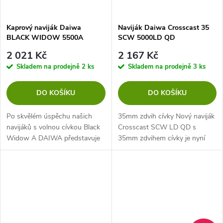
Kaprový naviják Daiwa
Naviják Daiwa Crosscast 35
BLACK WIDOW 5500A
SCW 5000LD QD
2 021 Kč
2 167 Kč
Skladem na prodejně
2 ks
Skladem na prodejně
3 ks
DO KOŠÍKU
DO KOŠÍKU
Po skvělém úspěchu našich
35mm zdvih cívky Nový naviják
navijáků s volnou cívkou Black
Crosscast SCW LD QD s
Widow A DAIWA představuje
35mm zdvihem cívky je nyní
Big Pit naviják s velkou,
také vybaven pomalým
kónickou cívkou a 35mm
křížovým ukládáním vlasce
hloubkou s názvem Black
Slow Cross Wrap. Díky
Widow. Díky...
převodovému poměru 4,9:1...