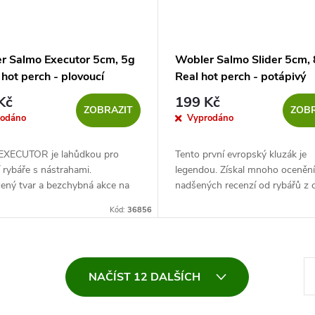
r Salmo Executor 5cm, 5g
Wobler Salmo Slider 5cm, 
 hot perch - plovoucí
Real hot perch - potápivý
Kč
199 Kč
ZOBRAZIT
ZOBR
rodáno
Vyprodáno
EXECUTOR je lahůdkou pro
Tento první evropský kluzák je
í rybáře s nástrahami.
legendou. Získal mnoho ocenění
ený tvar a bezchybná akce na
nadšených recenzí od rybářů z 
traně jsou dvě vlastnosti, které
světa. Můžeme upřímně říci, že
Kód:
36856
 přesvědčit každého, aby...
zahájil novou éru mezi umělými..
S
NAČÍST 12 DALŠÍCH
t
r