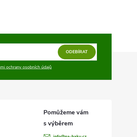
ODEBÍRAT
mi ochrany osobních údajů
info
@
na-haku.cz