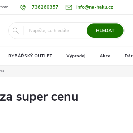
736260357
info@na-haku.cz
hrany osobních údajů
Dopravy
HLEDAT
RYBÁŘSKÝ OUTLET
Výprodej
Akce
Dár
enu
za super cenu