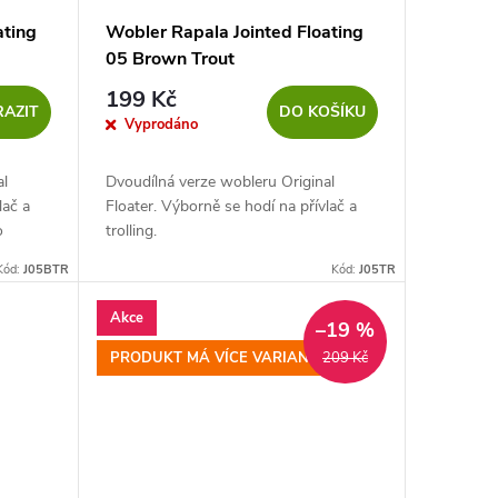
ating
Wobler Rapala Jointed Floating
05 Brown Trout
199 Kč
AZIT
DO KOŠÍKU
Vyprodáno
al
Dvoudílná verze wobleru Original
lač a
Floater. Výborně se hodí na přívlač a
o
trolling.
, kdy
Kód:
J05BTR
Kód:
J05TR
Akce
–19 %
PRODUKT MÁ VÍCE VARIANT
209 Kč