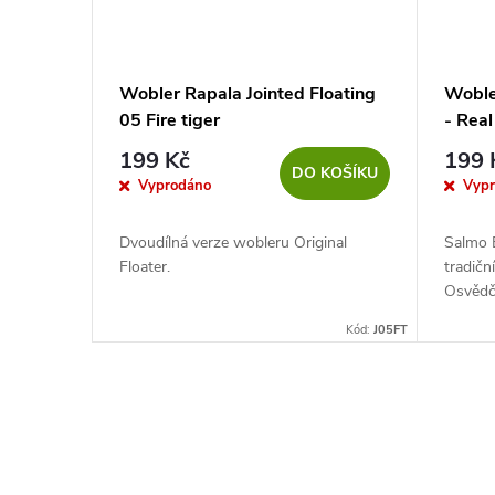
Wobler Rapala Jointed Floating
Woble
05 Fire tiger
- Real
199 Kč
199 
DO KOŠÍKU
Vyprodáno
Vyp
Dvoudílná verze wobleru Original
Salmo 
Floater.
tradičn
Osvědč
zadní s
Kód:
J05FT
by měly
O
v