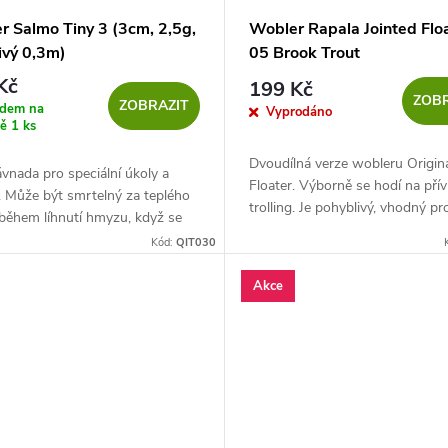
r Salmo Tiny 3 (3cm, 2,5g,
Wobler Rapala Jointed Flo
ivý 0,3m)
05 Brook Trout
Kč
199 Kč
ZOBR
ZOBRAZIT
adem na
Vyprodáno
ně
1 ks
Dvoudílná verze wobleru Origin
ávnada pro speciální úkoly a
Floater. Výborně se hodí na přív
. Může být smrtelný za teplého
trolling. Je pohyblivý, vhodný pr
během líhnutí hmyzu, když se
chytání ryb v chladnějším počasí
mí blízko hladiny.
Kód:
QIT030
jsou dravci spíše neteční....
Akce