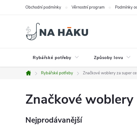
Přejít
Obchodní podmínky
Věrnostní program
Podmínky oc
na
obsah
Rybářské potřeby
Způsoby lovu
Rybářské potřeby
Značkové woblery za super c
Domů
Značkové woblery 
Nejprodávanější