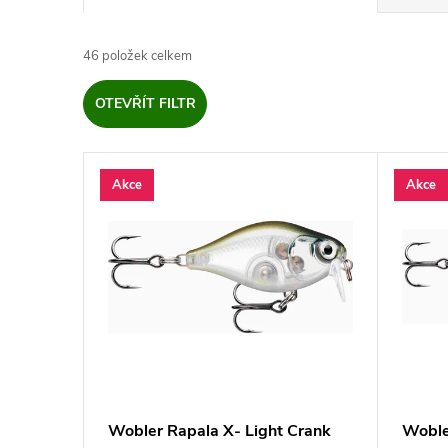
a
46
položek celkem
z
OTEVŘÍT FILTR
e
V
n
Akce
Akce
ý
í
p
p
i
r
s
o
p
d
Wobler Rapala X- Light Crank
Woble