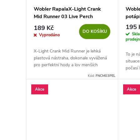
Wobler RapalaX-Light Crank
Woble
Mid Runner 03 Live Perch
potáp
195 
189 Kč
DO KOŠÍKU
Skl
Vyprodáno
prodej
X-Light Crank Mid Runner je lehká
To je n
plastová nástraha, dokonale vyvážená
situace
pro perfektní hody a lov menších
počasí 
dravých ryb. Tento chrastící a plouvocí
ryby kr
Kód:
FNCM03PEL
wobler je pod vodou velmi akční.
Akce
Akce