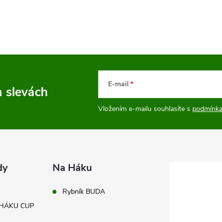
á
n
k
o
v
E-mail
a slevách
á
n
Vložením e-mailu souhlasíte s
podmínka
í
dy
Na Háku
Rybník BUDA
A HÁKU CUP