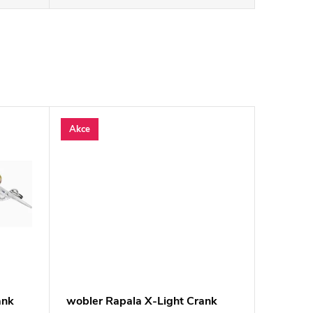
Akce
ank
wobler Rapala X-Light Crank