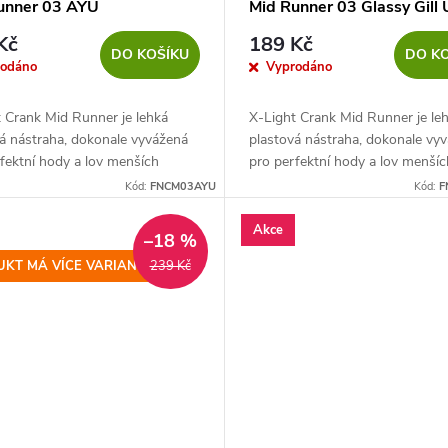
unner 03 AYU
Mid Runner 03 Glassy Gill
Kč
189 Kč
DO KOŠÍKU
DO K
rodáno
Vyprodáno
 Crank Mid Runner je lehká
X-Light Crank Mid Runner je le
á nástraha, dokonale vyvážená
plastová nástraha, dokonale vy
fektní hody a lov menších
pro perfektní hody a lov menšíc
 ryb.
dravých ryb.
Kód:
FNCM03AYU
Kód:
F
Akce
–18 %
KT MÁ VÍCE VARIANT
239 Kč