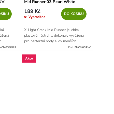
 UV
Mid Runner 03 Pearl White
189 Kč
OŠÍKU
DO KOŠÍKU
Vyprodáno
hká
X-Light Crank Mid Runner je lehká
vážená
plastová nástraha, dokonale vyvážená
h
pro perfektní hody a lov menších
dravých ryb.
NCM03GGIU
Kód:
FNCM03PW
Akce