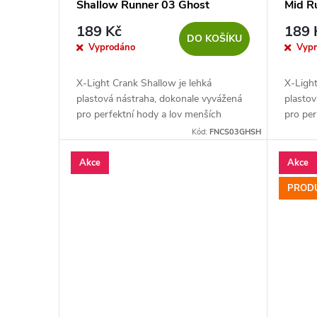
Shallow Runner 03 Ghost
Mid R
r
u
Shinner
189 Kč
189 
DO KOŠÍKU
o
k
Vyprodáno
Vyp
d
t
X-Light Crank Shallow je lehká
X-Light
plastová nástraha, dokonale vyvážená
plastov
u
pro perfektní hody a lov menších
pro per
ů
dravých ryb.
dravých
Kód:
FNCS03GHSH
k
Akce
Akce
t
PRODU
ů