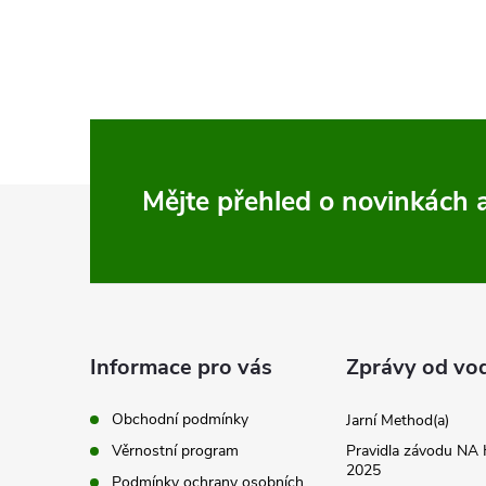
l
á
d
a
c
Z
Mějte přehled o novinkách
í
á
p
p
r
v
a
Informace pro vás
Zprávy od vo
k
t
Obchodní podmínky
Jarní Method(a)
y
Věrnostní program
Pravidla závodu N
í
2025
Podmínky ochrany osobních