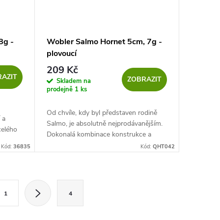
8g -
Wobler Salmo Hornet 5cm, 7g -
plovoucí
209 Kč
AZIT
ZOBRAZIT
Skladem na
prodejně
1 ks
Od chvíle, kdy byl představen rodině
 a
Salmo, je absolutně nejprodávanějším.
celého
Dokonalá kombinace konstrukce a
 SLIDER
vyvážení vytváří neuvěřitelnou akci,
Kód:
36835
Kód:
QHT042
.
kterou ryby považují za...
1
4