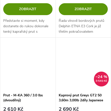
ZOBRAZIT
ZOBRAZIT
Představte si moment, kdy
Řada vínově bordových prutů
dostanete do rukou dokonale
Delphin ETNA E3 Cork je již
tenký kaprařský prut s
třetím pokračovatelem
bezkonkurenční akcí,
nejúspěšnější série kaprových
vyváženým elegantním
prutů značky Delphin.
dizajnem a cenovkou, o které si
myslíte, že musí obsahovat...
–24 %
3 541 Kč
Prut - M-KA 360 / 3.0 lbs
Kaprový prut Greys GT2 50
(dvoudílný)
3,60m 3,00lb 2díly Japanese
Shrink Wrap
2 610 Kč
2 690 Kč