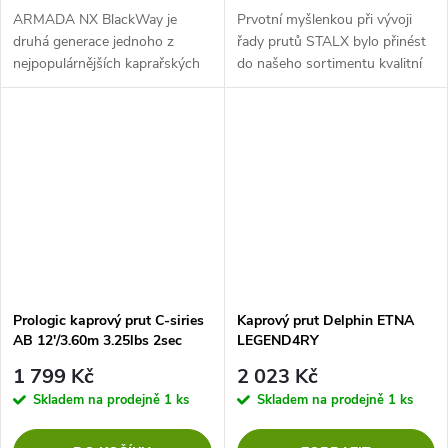
ARMADA NX BlackWay je
Prvotní myšlenkou při vývoji
druhá generace jednoho z
řady prutů STALX bylo přinést
nejpopulárnějších kaprařských
do našeho sortimentu kvalitní
prutů od značky Delphin.
dvoudílný kaprařský prut, jehož
transportní rozměry budou
zredukovány na minimum.
Prologic kaprový prut C-siries
Kaprový prut Delphin ETNA
AB 12'/3.60m 3.25lbs 2sec
LEGEND4RY
50mm all round
1 799 Kč
2 023 Kč
Skladem na prodejně
1 ks
Skladem na prodejně
1 ks