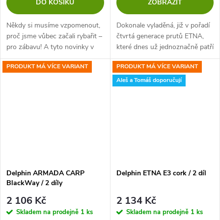
DO KOŠÍKU
ZOBRAZIT
Někdy si musíme vzpomenout,
Dokonale vyladěná, již v pořadí
proč jsme vůbec začali rybařit –
čtvrtá generace prutů ETNA,
pro zábavu! A tyto novinky v
které dnes už jednoznačně patří
řadě prutů C-series jsou
mezi legendy na kaprařské
PRODUKT MÁ VÍCE VARIANT
PRODUKT MÁ VÍCE VARIANT
navrženy přesně tak, aby
scéně. Svědčí o tom desetitisíce
vracely zábavu do rybaření a
prodaných kusů a dovolíme...
Aleš a Tomáš doporučují
zároveň...
Delphin ARMADA CARP
Delphin ETNA E3 cork / 2 díl
BlackWay / 2 díly
2 106 Kč
2 134 Kč
Skladem na prodejně
1 ks
Skladem na prodejně
1 ks