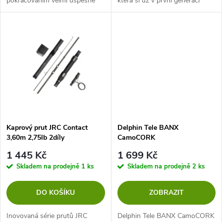
pokračováním velmi úspěšné
která si už v první generaci
u
série kaprových prutů z
vysloužila pověst spolehlivých
k
ekonomické rodiny Intro. Nový,
''držáků'' a neúnavných
k
rychlejší, osazen komponenty s
''pracantů''.
t
klasickým...
t
ů
ů
Kaprový prut JRC Contact
Delphin Tele BANX
3,60m 2,75lb 2díly
CamoCORK
1 445 Kč
1 699 Kč
Skladem na prodejně
1 ks
Skladem na prodejně
2 ks
DO KOŠÍKU
ZOBRAZIT
Inovovaná série prutů JRC
Delphin Tele BANX CamoCORK