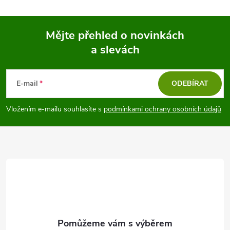
k
c
o
í
Mějte přehled o novinkách
v
a slevách
á
Z
p
n
r
á
í
E-mail
ODEBÍRAT
v
p
Vložením e-mailu souhlasíte s
podmínkami ochrany osobních údajů
k
a
y
t
v
ý
í
p
i