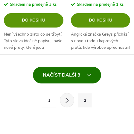
Skladem na prodejně
3 ks
Skladem na prodejně
1 ks
DO KOŠÍKU
DO KOŠÍKU
Není všechno zlato co se třpytí.
Anglická značka Greys přichází
Tyto slova ideálně popisují naše
s novou řadou kaprových
nové pruty, které jsou
prutů, kde výrobce upřednostnil
výsledkem několikaleté práce
kvalitu za relativně nízkou cenu.
nad tímto projektem. Celá série
Ač se jedná o nejlevnější
je cíleně minimalistická....
kaprové pruty, které značka...
O
NAČÍST DALŠÍ 3
v
l
S
1
2
t
á
r
d
á
a
n