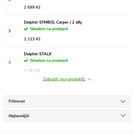
1 699 Kč
Delphin SYMBOL Carper / 2 díly
Skladem na prodejně
1 213 Kč
Delphin STALX
Skladem na prodejně
1 753 Kč
Zobrazit více produktů
Filtrovat
Ř
Nejlevnější
a
Nejdražší