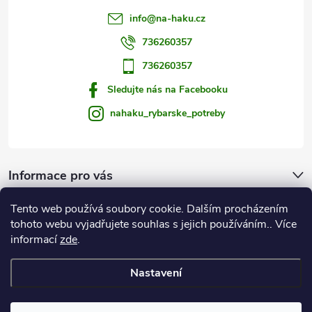
s
info
@
na-haku.cz
u
736260357
736260357
Sledujte nás na Facebooku
nahaku_rybarske_potreby
Informace pro vás
Tento web používá soubory cookie. Dalším procházením
Zprávy od vody
tohoto webu vyjadřujete souhlas s jejich používáním.. Více
informací
zde
.
Na Háku
Nastavení
Copyright 2026
Rybářské potřeby NA HÁKU
. Všechna práva vyhrazena.