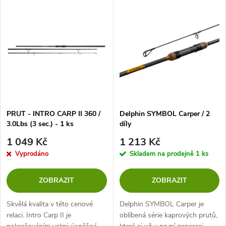
V
Nejprodávanější
z
ý
Abecedně
e
p
n
i
í
s
p
PRUT - INTRO CARP II 360 /
Delphin SYMBOL Carper / 2
3.0Lbs (3 sec.) - 1 ks
díly
p
r
1 049 Kč
1 213 Kč
r
Vyprodáno
Skladem na prodejně
1 ks
o
o
ZOBRAZIT
ZOBRAZIT
d
d
Skvělá kvalita v této cenové
Delphin SYMBOL Carper je
u
relaci. Intro Carp II je
oblíbená série kaprových prutů,