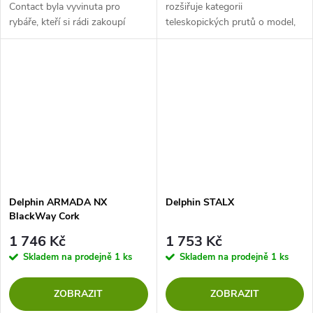
Contact byla vyvinuta pro
rozšiřuje kategorii
rybáře, kteří si rádi zakoupí
teleskopických prutů o model,
skvělou kvalitu za dobrou cenu!
který už na první pohled
vystupuje z řady a osloví
každého, kdo hledá spojení
funkčnosti a...
Delphin ARMADA NX
Delphin STALX
BlackWay Cork
1 746 Kč
1 753 Kč
Skladem na prodejně
1 ks
Skladem na prodejně
1 ks
ZOBRAZIT
ZOBRAZIT