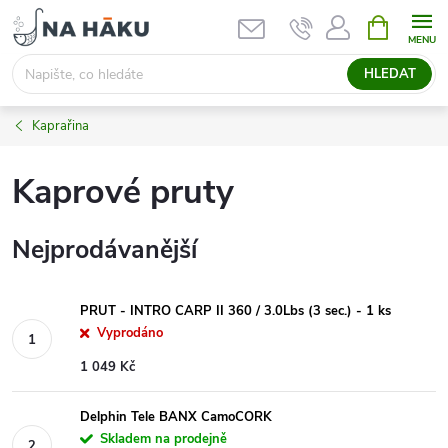
Přejít
NÁKUPNÍ
KOŠÍK
na
obsah
HLEDAT
Kaprařina
Kaprové pruty
Nejprodávanější
PRUT - INTRO CARP II 360 / 3.0Lbs (3 sec.) - 1 ks
Vyprodáno
1 049 Kč
Delphin Tele BANX CamoCORK
Skladem na prodejně