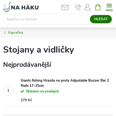
Přejít
NÁKUPNÍ
KOŠÍK
na
obsah
HLEDAT
Kaprařina
Stojany a vidličky
Nejprodávanější
Giants fishing Hrazda na pruty Adjustable Buzzer Bar 2
Rods 17-25cm
Skladem na prodejně
279 Kč