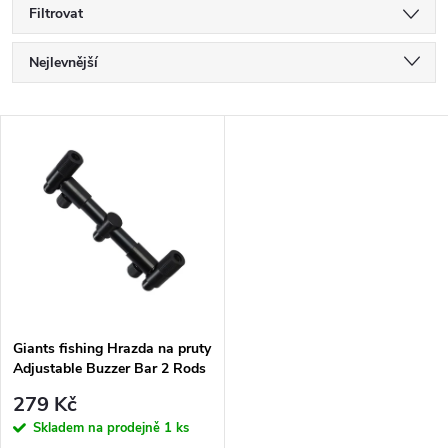
Filtrovat
Ř
Nejlevnější
a
Nejdražší
V
Nejprodávanější
z
ý
Abecedně
e
p
n
i
í
s
p
Giants fishing Hrazda na pruty
Adjustable Buzzer Bar 2 Rods
p
17-25cm
r
279 Kč
r
Skladem na prodejně
1 ks