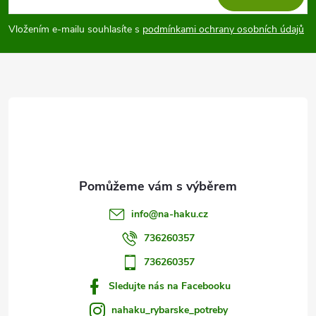
p
í
Vložením e-mailu souhlasíte s
podmínkami ochrany osobních údajů
p
a
r
t
v
í
k
y
v
info
@
na-haku.cz
ý
736260357
p
736260357
i
Sledujte nás na Facebooku
s
nahaku_rybarske_potreby