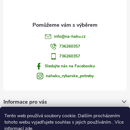
í
info
@
na-haku.cz
736260357
736260357
Sledujte nás na Facebooku
nahaku_rybarske_potreby
Informace pro vás
Tento web používá soubory cookie. Dalším procházením
Zprávy od vody
tohoto webu vyjadřujete souhlas s jejich používáním.. Více
informací
zde
.