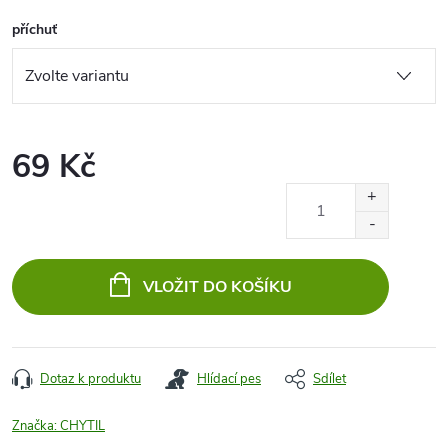
příchuť
69 Kč
Měrná
cena:
VLOŽIT DO KOŠÍKU
Dotaz k produktu
Hlídací pes
Sdílet
Značka:
CHYTIL