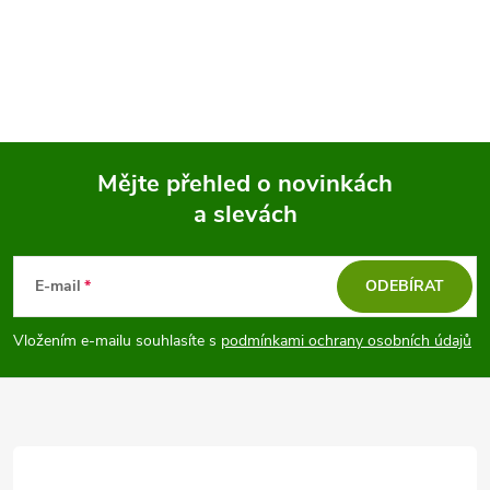
Mějte přehled o novinkách
a slevách
Z
á
E-mail
ODEBÍRAT
p
Vložením e-mailu souhlasíte s
podmínkami ochrany osobních údajů
a
t