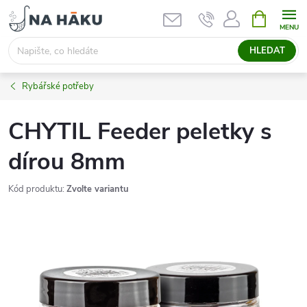
Přejít
NÁKUPNÍ
KOŠÍK
na
obsah
HLEDAT
Rybářské potřeby
CHYTIL Feeder peletky s
dírou 8mm
Kód produktu:
Zvolte variantu