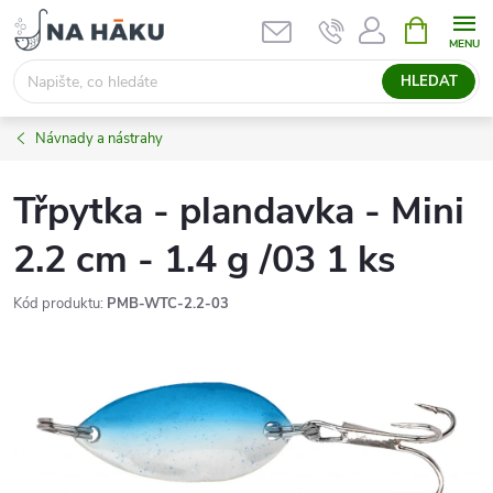
Přejít
NÁKUPNÍ
KOŠÍK
na
obsah
HLEDAT
Návnady a nástrahy
Třpytka - plandavka - Mini
2.2 cm - 1.4 g /03 1 ks
Kód produktu:
PMB-WTC-2.2-03