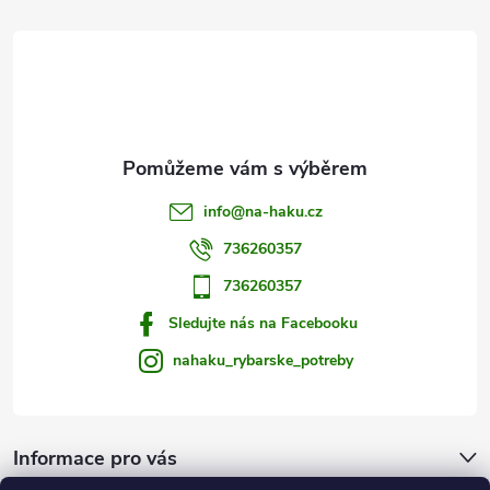
t
í
info
@
na-haku.cz
736260357
736260357
Sledujte nás na Facebooku
nahaku_rybarske_potreby
Informace pro vás