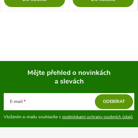
Mějte přehled o novinkách
a slevách
Z
á
E-mail
ODEBÍRAT
p
Vložením e-mailu souhlasíte s
podmínkami ochrany osobních údajů
a