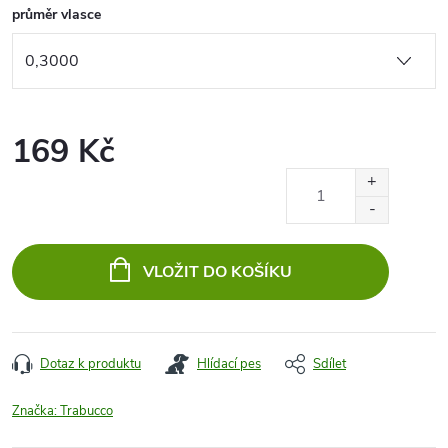
průměr vlasce
169 Kč
Měrná
cena:
VLOŽIT DO KOŠÍKU
Dotaz k produktu
Hlídací pes
Sdílet
Značka:
Trabucco