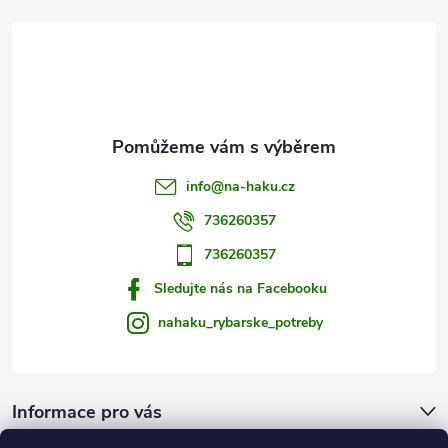
t
í
info
@
na-haku.cz
736260357
736260357
Sledujte nás na Facebooku
nahaku_rybarske_potreby
Informace pro vás