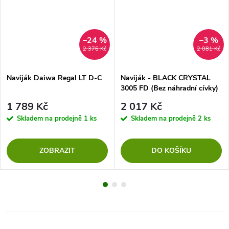
–24 %
–3 %
2 376 Kč
2 081 Kč
Naviják Daiwa Regal LT D-C
Naviják - BLACK CRYSTAL
3005 FD (Bez náhradní cívky)
1 789 Kč
2 017 Kč
Skladem na prodejně
1 ks
Skladem na prodejně
2 ks
ZOBRAZIT
DO KOŠÍKU