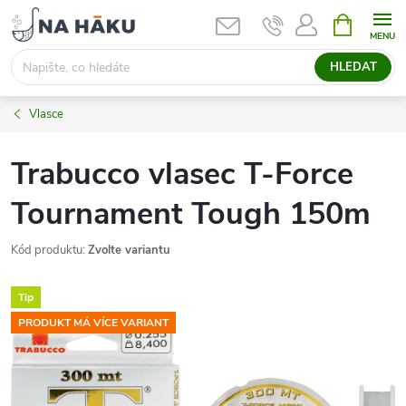
Přejít
NÁKUPNÍ
KOŠÍK
na
obsah
HLEDAT
Vlasce
Trabucco vlasec T-Force
Tournament Tough 150m
Kód produktu:
Zvolte variantu
Tip
PRODUKT MÁ VÍCE VARIANT