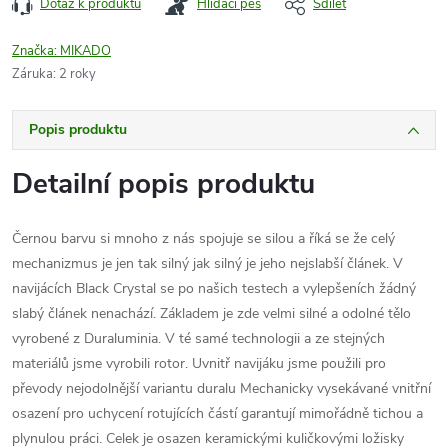
Dotaz k produktu
Hlídací pes
Sdílet
Značka:
MIKADO
Záruka
:
2 roky
Popis produktu
Detailní popis produktu
Černou barvu si mnoho z nás spojuje se silou a říká se že celý
mechanizmus je jen tak silný jak silný je jeho nejslabší článek. V
navijácích Black Crystal se po našich testech a vylepšeních žádný
slabý článek nenachází. Základem je zde velmi silné a odolné tělo
vyrobené z Duraluminia. V té samé technologii a ze stejných
materiálů jsme vyrobili rotor. Uvnitř navijáku jsme použili pro
převody nejodolnější variantu duralu Mechanicky vysekávané vnitřní
osazení pro uchycení rotujících částí garantují mimořádně tichou a
plynulou práci. Celek je osazen keramickými kuličkovými ložisky