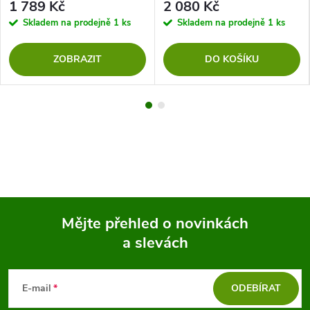
1 789 Kč
2 080 Kč
Skladem na prodejně
1 ks
Skladem na prodejně
1 ks
ZOBRAZIT
DO KOŠÍKU
Mějte přehled o novinkách
a slevách
Z
á
E-mail
ODEBÍRAT