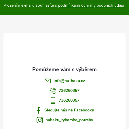
p
Vložením e-mailu souhlasíte s
podmínkami ochrany osobních údajů
a
t
í
info
@
na-haku.cz
736260357
736260357
Sledujte nás na Facebooku
nahaku_rybarske_potreby