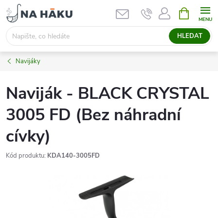
Přejít
NÁKUPNÍ
KOŠÍK
na
obsah
HLEDAT
Navijáky
Naviják - BLACK CRYSTAL
3005 FD (Bez náhradní
cívky)
Kód produktu:
KDA140-3005FD