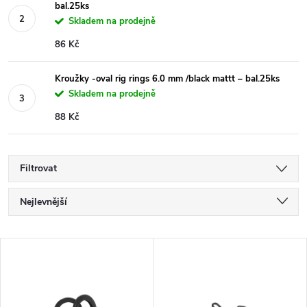
bal.25ks
Skladem na prodejně
86 Kč
Kroužky -oval rig rings 6.0 mm /black mattt – bal.25ks
Skladem na prodejně
88 Kč
Filtrovat
Ř
Nejlevnější
a
Nejdražší
V
Nejprodávanější
z
ý
Abecedně
e