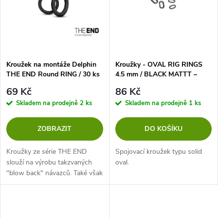
p
n
i
í
s
p
Kroužek na montáže Delphin
Kroužky - OVAL RIG RINGS
THE END Round RING / 30 ks
4.5 mm / BLACK MATTT –
p
bal.25ks
r
69 Kč
86 Kč
r
Skladem na prodejně
2 ks
Skladem na prodejně
1 ks
o
o
ZOBRAZIT
DO KOŠÍKU
d
d
Kroužky ze série THE END
Spojovací kroužek typu solid
u
slouží na výrobu takzvaných
oval.
"blow back" návazců. Také však
u
mají využití u jiných prezentací
k
nástrahy. Dostupné v ideální
k
velikosti 3,1 mm a ve velmi...