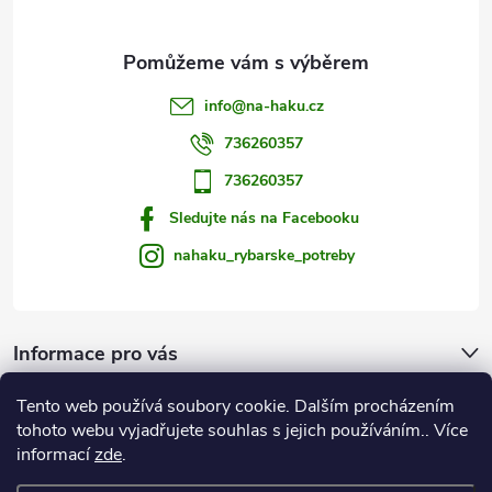
y
v
info
@
na-haku.cz
ý
736260357
p
736260357
i
Sledujte nás na Facebooku
s
nahaku_rybarske_potreby
u
Informace pro vás
Tento web používá soubory cookie. Dalším procházením
Zprávy od vody
tohoto webu vyjadřujete souhlas s jejich používáním.. Více
informací
zde
.
Na Háku