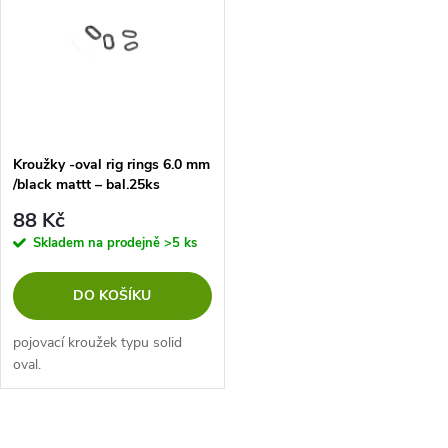
t
t
ů
ů
Kroužky -oval rig rings 6.0 mm
/black mattt – bal.25ks
88 Kč
Skladem na prodejně
>5 ks
DO KOŠÍKU
pojovací kroužek typu solid
oval.