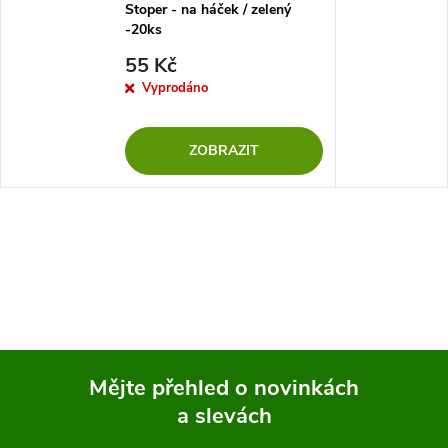
Stoper - na háček / zelený
-20ks
55 Kč
Vyprodáno
ZOBRAZIT
Mějte přehled o novinkách
a slevách
Z