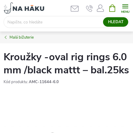
Přejít
NÁKUPNÍ
KOŠÍK
na
obsah
HLEDAT
Malá bižuterie
Kroužky -oval rig rings 6.0
mm /black mattt – bal.25ks
Kód produktu:
AMC-11644-6.0