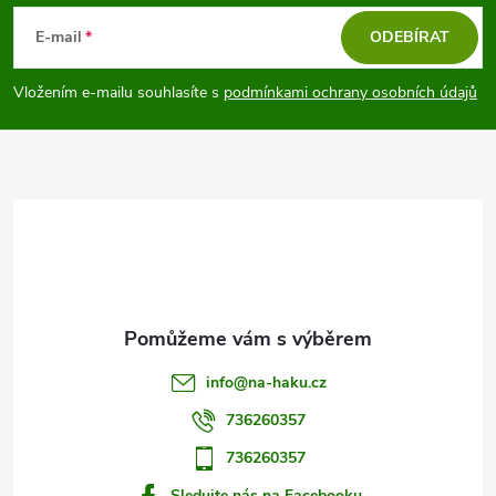
á
E-mail
ODEBÍRAT
p
Vložením e-mailu souhlasíte s
podmínkami ochrany osobních údajů
a
t
í
info
@
na-haku.cz
736260357
736260357
Sledujte nás na Facebooku