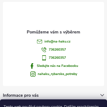
t
í
info
@
na-haku.cz
736260357
736260357
Sledujte nás na Facebooku
nahaku_rybarske_potreby
Informace pro vás
Tento web používá soubory cookie. Dalším procházením