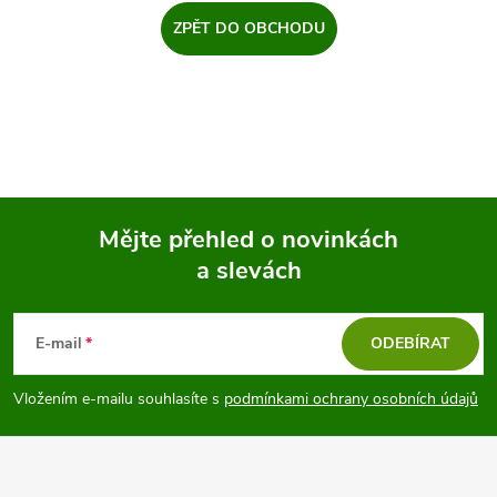
ZPĚT DO OBCHODU
Mějte přehled o novinkách
a slevách
Z
á
E-mail
ODEBÍRAT
p
Vložením e-mailu souhlasíte s
podmínkami ochrany osobních údajů
a