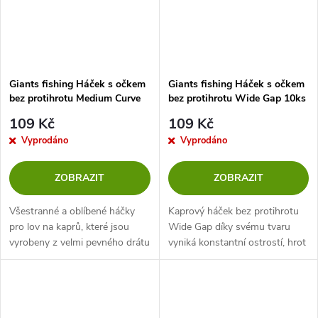
Giants fishing Háček s očkem
Giants fishing Háček s očkem
bez protihrotu Medium Curve
bez protihrotu Wide Gap 10ks
Shank 10ks vel. 6
109 Kč
109 Kč
Vyprodáno
Vyprodáno
ZOBRAZIT
ZOBRAZIT
Všestranné a oblíbené háčky
Kaprový háček bez protihrotu
pro lov na kaprů, které jsou
Wide Gap díky svému tvaru
vyrobeny z velmi pevného drátu
vyniká konstantní ostrostí, hrot
a mají velmi ostrý hrot.
háčku je mírně vtlačen dovnitř a
tím nedochází k obrušování
hrotu.