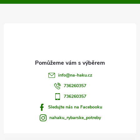
k
a
y
t
v
ý
í
p
i
s
info
@
na-haku.cz
u
736260357
736260357
Sledujte nás na Facebooku
nahaku_rybarske_potreby