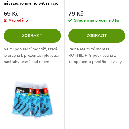
p
návazec ronnie rig with micro
p
swivel
r
69 Kč
79 Kč
r
Vyprodáno
Skladem na prodejně
3 ks
o
o
ZOBRAZIT
ZOBRAZIT
d
d
Velmi populární montáž, která
Velice efektivní montáž
u
je určená k prezentaci plovoucí
RONNIE RIG poskládaná z
nástrahy těsně nad dnem.
komponentů prvotřídní kvality.
u
k
k
t
t
ů
ů