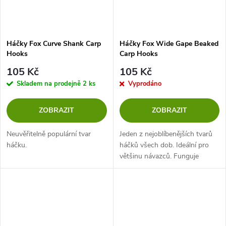
Háčky Fox Curve Shank Carp
Háčky Fox Wide Gape Beaked
Hooks
Carp Hooks
105 Kč
105 Kč
Skladem na prodejně
2 ks
Vyprodáno
ZOBRAZIT
ZOBRAZIT
Neuvěřitelně populární tvar
Jeden z nejoblíbenějších tvarů
háčku.
háčků všech dob. Ideální pro
většinu návazců. Funguje
skvěle pro prezentaci pop-up
nebo klasických boilies. Široký
tvar háčku umožní lepší...