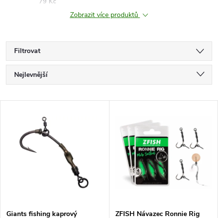
79 Kč
Zobrazit více produktů
Filtrovat
Ř
Nejlevnější
a
Nejdražší
V
Nejprodávanější
z
ý
Abecedně
e
p
n
i
í
s
Giants fishing kaprový
ZFISH Návazec Ronnie Rig