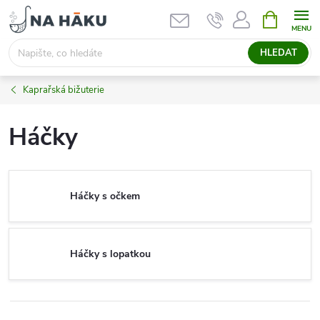
Přejít
NÁKUPNÍ
KOŠÍK
na
obsah
HLEDAT
Kaprařská bižuterie
Háčky
Háčky s očkem
Háčky s lopatkou