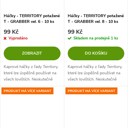
Háčky - TERRITORY potažené
Háčky - TERRITORY potažené
T - GRABBER vel. 6 - 10 ks
T - GRABBER vel. 8 - 10 ks
99 Kč
99 Kč
Vyprodáno
Skladem na prodejně
1 ks
ZOBRAZIT
DO KOŠÍKU
Kaprové háčky z řady Territory,
Kaprové háčky z řady Territory,
které lze úspěšně používat na
které lze úspěšně používat na
všech lovištích. Neskutečně
všech lovištích. Neskutečně
ostré, vyrobené z Japonské
ostré, vyrobené z Japonské
PRODUKT MÁ VÍCE VARIANT
PRODUKT MÁ VÍCE VARIANT
oceli, která Vás nezklame při
oceli, která Vás nezklame při
zdolávání životního rekordu.
zdolávání životního rekordu.