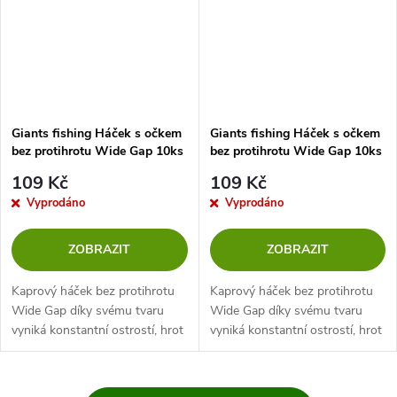
Giants fishing Háček s očkem
Giants fishing Háček s očkem
bez protihrotu Wide Gap 10ks
bez protihrotu Wide Gap 10ks
vel.2
109 Kč
109 Kč
Vyprodáno
Vyprodáno
ZOBRAZIT
ZOBRAZIT
Kaprový háček bez protihrotu
Kaprový háček bez protihrotu
Wide Gap díky svému tvaru
Wide Gap díky svému tvaru
vyniká konstantní ostrostí, hrot
vyniká konstantní ostrostí, hrot
háčku je mírně vtlačen dovnitř a
háčku je mírně vtlačen dovnitř a
tím nedochází k obrušování
tím nedochází k obrušování
hrotu.
hrotu.