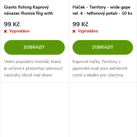
Giants fishing Kaprový
Háček - Territory - wide gape
návazec Ronnie Rig with
vel. 4 - teflonový potah - 10 ks
Peg(4ks)
99 Kč
99 Kč
Vyprodáno
Vyprodáno
ZOBRAZIT
ZOBRAZIT
Velmi populární montáž, která
Kaprové háčky Territory z
je určená k prezentaci plovoucí
japonské oceli jsou extrémně
nástrahy těsně nad dnem.
ostré a ideální pro všechna
loviště. Dostupné ve čtyřech
typech, pokryté T. Ověřeno na
velkých kaprech v Evropě.
Každý...