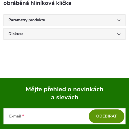
obráběná hliníková klička
Parametry produktu
Diskuse
Mějte přehled o novinkách
a slevách
Z
á
E-mail
ODEBÍRAT