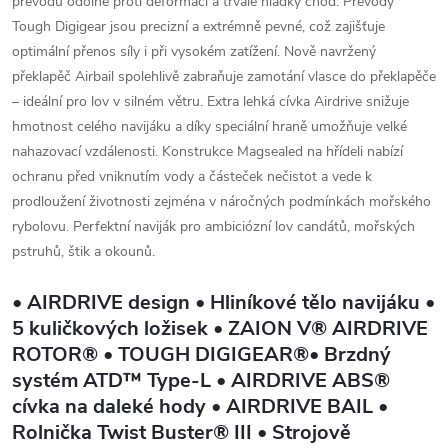
převodů odolné proti deformaci a trvale hladký chod. Převody
Tough Digigear jsou precizní a extrémně pevné, což zajišťuje
optimální přenos síly i při vysokém zatížení. Nově navržený
překlapěč Airbail spolehlivě zabraňuje zamotání vlasce do překlapěče
– ideální pro lov v silném větru. Extra lehká cívka Airdrive snižuje
hmotnost celého navijáku a díky speciální hraně umožňuje velké
nahazovací vzdálenosti. Konstrukce Magsealed na hřídeli nabízí
ochranu před vniknutím vody a částeček nečistot a vede k
prodloužení životnosti zejména v náročných podmínkách mořského
rybolovu. Perfektní naviják pro ambiciózní lov candátů, mořských
pstruhů, štik a okounů.
• AIRDRIVE design • Hliníkové tělo navijáku •
5 kuličkových ložisek • ZAION V® AIRDRIVE
ROTOR® • TOUGH DIGIGEAR®• Brzdný
systém ATD™ Type-L • AIRDRIVE ABS®
cívka na daleké hody • AIRDRIVE BAIL •
Rolnička Twist Buster® III • Strojově