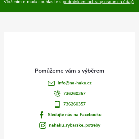
p
Vložením e-mailu souhlasíte s
podmínkami ochrany osobních údajů
a
t
í
info
@
na-haku.cz
736260357
736260357
Sledujte nás na Facebooku
nahaku_rybarske_potreby