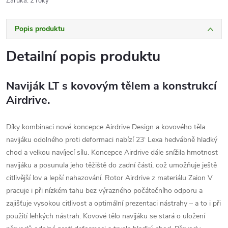
Záruka
:
2 roky
Popis produktu
Detailní popis produktu
Naviják LT s kovovým tělem a konstrukcí
Airdrive.
Díky kombinaci nové koncepce Airdrive Design a kovového těla
navijáku odolného proti deformaci nabízí 23‘ Lexa hedvábně hladký
chod a velkou navíjecí sílu. Koncepce Airdrive dále snížila hmotnost
navijáku a posunula jeho těžiště do zadní části, což umožňuje ještě
citlivější lov a lepší nahazování. Rotor Airdrive z materiálu Zaion V
pracuje i při nízkém tahu bez výrazného počátečního odporu a
zajišťuje vysokou citlivost a optimální prezentaci nástrahy – a to i při
použití lehkých nástrah. Kovové tělo navijáku se stará o uložení