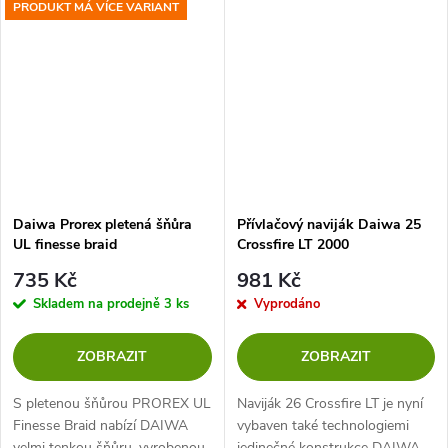
PRODUKT MÁ VÍCE VARIANT
pletenku J-Braid Expedition.
Daiwa Prorex pletená šňůra
Přívlačový naviják Daiwa 25
UL finesse braid
Crossfire LT 2000
735 Kč
981 Kč
Skladem na prodejně
3 ks
Vyprodáno
ZOBRAZIT
ZOBRAZIT
S pletenou šňůrou PROREX UL
Naviják 26 Crossfire LT je nyní
Finesse Braid nabízí DAIWA
vybaven také technologiemi
velmi tenkou šňůru, vyrobenou
jedinečné konstrukce DAIWA