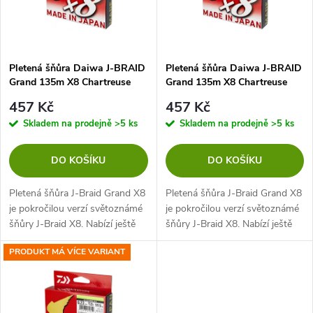
n
i
í
s
p
Pletená šňůra Daiwa J-BRAID
Pletená šňůra Daiwa J-BRAID
Grand 135m X8 Chartreuse
Grand 135m X8 Chartreuse
p
0,18mm, 12,5kg
0,20mm, 16kg
r
457 Kč
457 Kč
r
Skladem na prodejně
>5 ks
Skladem na prodejně
>5 ks
o
o
DO KOŠÍKU
DO KOŠÍKU
d
d
Pletená šňůra J-Braid Grand X8
Pletená šňůra J-Braid Grand X8
u
je pokročilou verzí světoznámé
je pokročilou verzí světoznámé
šňůry J-Braid X8. Nabízí ještě
šňůry J-Braid X8. Nabízí ještě
u
větší odolnost a spolehlivost při
větší odolnost a spolehlivost při
k
PRODUKT MÁ VÍCE VARIANT
rybolovu a zdolávání vašeho
rybolovu a zdolávání vašeho
k
úlovku. U nové Grand...
úlovku. U nové Grand...
t
t