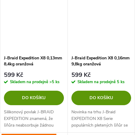
materiál chrání prut před otřesy
a...
J-Braid Expedition X8 0,13mm
J-Braid Expedition X8 0,16mm
8,4kg oranžová
9,8kg oranžová
599 Kč
599 Kč
Skladem na prodejně
>5 ks
Skladem na prodejně
5 ks
DO KOŠÍKU
DO KOŠÍKU
Silikonový povlak J-BRAID
Novinka na trhu J-Braid
EXPEDITION znamená, že
EXPEDITION X8 Serie
šňůra neabsorbuje žádnou
populárních pletených šňůr se
vodu, ani jiné nečistoty ze dna.
nyní rozšiřuje o unikátní