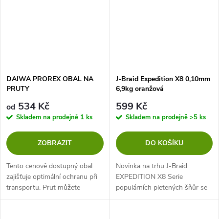
DAIWA PROREX OBAL NA
J-Braid Expedition X8 0,10mm
PRUTY
6,9kg oranžová
534 Kč
599 Kč
od
Skladem na prodejně
1 ks
Skladem na prodejně
>5 ks
ZOBRAZIT
DO KOŠÍKU
Tento cenově dostupný obal
Novinka na trhu J-Braid
zajišťuje optimální ochranu při
EXPEDITION X8 Serie
transportu. Prut můžete
populárních pletených šňůr se
přepravovat i s připevněným
nyní rozšiřuje o unikátní
navijákem. Jemný, neoprénový
pletenku J-Braid Expedition.