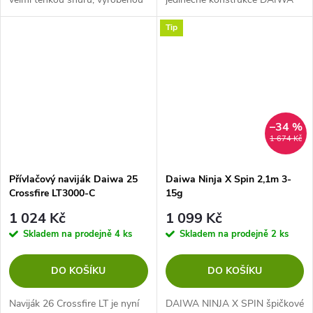
v Japonsku, která vykazuje
Airdrive.
Tip
skvělé vlastnosti v ultra lehké a
jemné přívlači. Tato excelentní...
–34 %
1 674 Kč
Přívlačový naviják Daiwa 25
Daiwa Ninja X Spin 2,1m 3-
Crossfire LT3000-C
15g
1 024 Kč
1 099 Kč
Skladem na prodejně
4 ks
Skladem na prodejně
2 ks
DO KOŠÍKU
DO KOŠÍKU
Naviják 26 Crossfire LT je nyní
DAIWA NINJA X SPIN špičkové