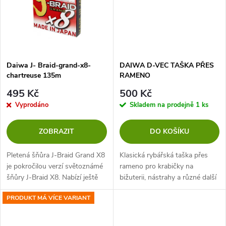
ů
ů
Daiwa J- Braid-grand-x8-
DAIWA D-VEC TAŠKA PŘES
chartreuse 135m
RAMENO
495 Kč
500 Kč
Vyprodáno
Skladem na prodejně
1 ks
ZOBRAZIT
DO KOŠÍKU
Pletená šňůra J-Braid Grand X8
Klasická rybářská taška přes
je pokročilou verzí světoznámé
rameno pro krabičky na
šňůry J-Braid X8. Nabízí ještě
bižuterii, nástrahy a různé další
větší odolnost a spolehlivost při
vybavení. Hlavní přihrádka
PRODUKT MÁ VÍCE VARIANT
rybolovu a zdolávání vašeho
(30x15cm) nabízí prostor až
úlovku. U nové Grand...
pro 3 krabičky. Tři malé přední...