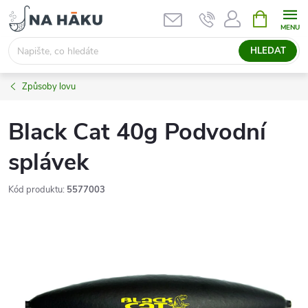
Přejít
NÁKUPNÍ
KOŠÍK
na
obsah
HLEDAT
Způsoby lovu
Black Cat 40g Podvodní
splávek
Kód produktu:
5577003