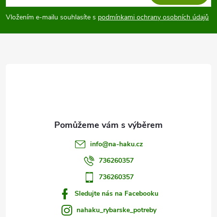
p
Vložením e-mailu souhlasíte s
podmínkami ochrany osobních údajů
a
t
í
info
@
na-haku.cz
736260357
736260357
Sledujte nás na Facebooku
nahaku_rybarske_potreby