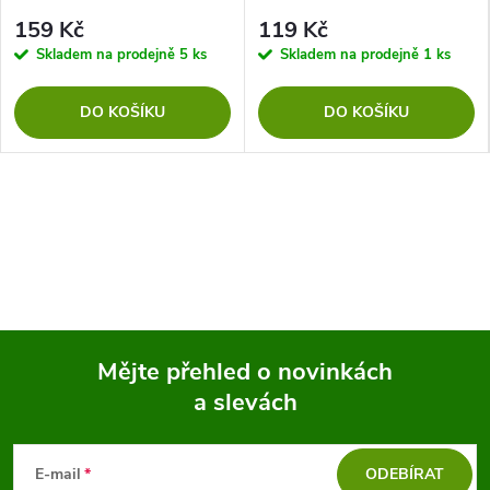
159 Kč
119 Kč
Skladem na prodejně
5 ks
Skladem na prodejně
1 ks
DO KOŠÍKU
DO KOŠÍKU
Mějte přehled o novinkách
a slevách
Z
á
E-mail
ODEBÍRAT