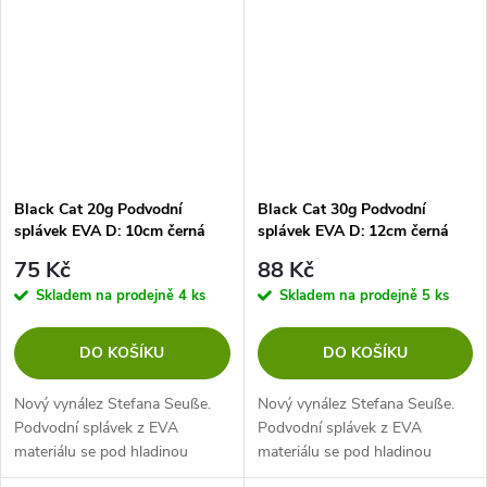
písmene U mají štíhlý
nenápadný tvar a již během...
Black Cat 20g Podvodní
Black Cat 30g Podvodní
splávek EVA D: 10cm černá
splávek EVA D: 12cm černá
75 Kč
88 Kč
Skladem na prodejně
4 ks
Skladem na prodejně
5 ks
DO KOŠÍKU
DO KOŠÍKU
Nový vynález Stefana Seuße.
Nový vynález Stefana Seuße.
Podvodní splávek z EVA
Podvodní splávek z EVA
materiálu se pod hladinou
materiálu se pod hladinou
chová velmi nenápadně a může
chová velmi nenápadně a může