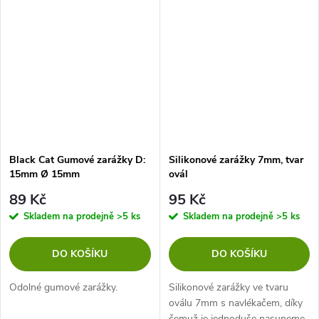
být nasprejován posilovačem.
být nasprejován posilovačem.
Má velmi štíhlý, nenápadný tvar
Má velmi štíhlý, nenápadný tvar
a během...
a během...
Black Cat Gumové zarážky D:
Silikonové zarážky 7mm, tvar
15mm Ø 15mm
ovál
89 Kč
95 Kč
Skladem na prodejně
>5 ks
Skladem na prodejně
>5 ks
DO KOŠÍKU
DO KOŠÍKU
Odolné gumové zarážky.
Silikonové zarážky ve tvaru
oválu 7mm s navlékačem, díky
čemuž je jednoduše nasuneme