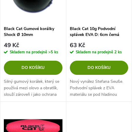
n
i
í
s
p
Black Cat Gumové korálky
Black Cat 10g Podvodní
Shock Ø 10mm
splávek EVA D: 6cm černá
p
r
49 Kč
63 Kč
r
Skladem na prodejně
>5 ks
Skladem na prodejně
2 ks
o
o
DO KOŠÍKU
DO KOŠÍKU
d
d
Silný gumový korálek, který se
Nový vynález Stefana Seuße.
u
používá mezi olovo a obratlík,
Podvodní splávek z EVA
slouží zároveň i jako ochrana
materiálu se pod hladinou
u
uzlu.
chová velmi nenápadně a může
k
být nasprejován posilovačem.
k
Má velmi štíhlý, nenápadný tvar
t
a během...
t