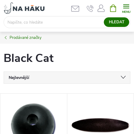
Přejít
NÁKUPNÍ
KOŠÍK
na
obsah
HLEDAT
Prodávané značky
Black Cat
Ř
Nejlevnější
a
Nejdražší
V
Nejprodávanější
z
ý
Abecedně
e
p