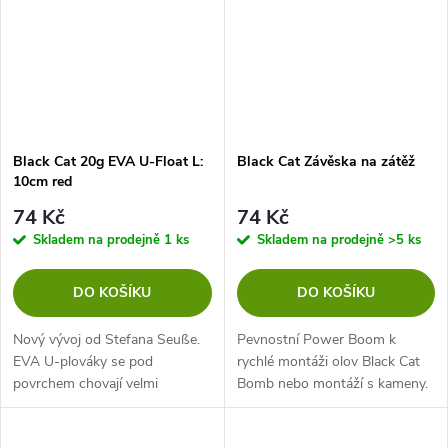
Black Cat 20g EVA U-Float L:
Black Cat Závěska na zátěž
10cm red
74 Kč
74 Kč
Skladem na prodejně
1 ks
Skladem na prodejně
>5 ks
DO KOŠÍKU
DO KOŠÍKU
Nový vývoj od Stefana Seuße.
Pevnostní Power Boom k
EVA U-plováky se pod
rychlé montáži olov Black Cat
povrchem chovají velmi
Bomb nebo montáží s kameny.
nenápadně a lze je stříkat
Je možné ho flexibilně použít na
atraktory. Plováky ve tvaru
kmenové šňůře.