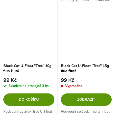
na šňůru. Ideální flexibilní
pomůcka pro zajištění plováků,
ochranu uzlů a podobně.
Black Cat U-Float "Tree" 10g
Black Cat U-Float "Tree" 15g
fluo žlutá
fluo žlutá
99 Kč
99 Kč
Skladem na prodejně
3 ks
Vyprodáno
DO KOŠÍKU
ZOBRAZIT
Podvodní splávek Tree U-Float
Podvodní splávek Tree U-Float