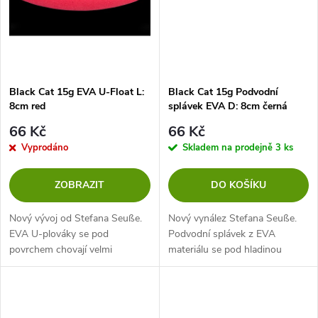
ů
ů
Black Cat 15g EVA U-Float L:
Black Cat 15g Podvodní
8cm red
splávek EVA D: 8cm černá
66 Kč
66 Kč
Vyprodáno
Skladem na prodejně
3 ks
ZOBRAZIT
DO KOŠÍKU
Nový vývoj od Stefana Seuße.
Nový vynález Stefana Seuße.
EVA U-plováky se pod
Podvodní splávek z EVA
povrchem chovají velmi
materiálu se pod hladinou
nenápadně a lze je stříkat
chová velmi nenápadně a může
atraktory. Plováky ve tvaru
být nasprejován posilovačem.
písmene U mají štíhlý
Má velmi štíhlý, nenápadný tvar
nenápadný tvar a již během...
a během...