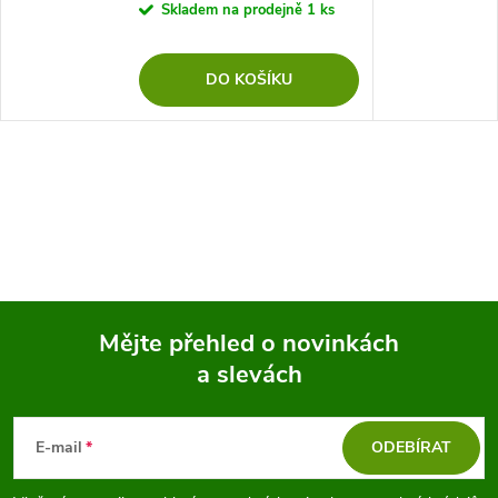
Skladem na prodejně
1 ks
DO KOŠÍKU
Mějte přehled o novinkách
a slevách
Z
á
E-mail
ODEBÍRAT