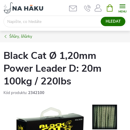
Přejít
NÁKUPNÍ
KOŠÍK
na
obsah
HLEDAT
Šňůry, šňůrky
Black Cat Ø 1,20mm
Power Leader D: 20m
100kg / 220lbs
Kód produktu:
2342100