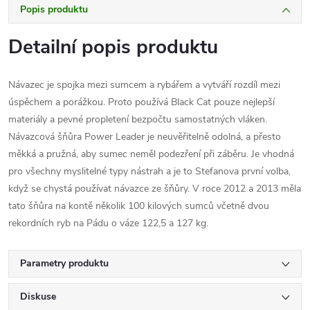
Popis produktu
Detailní popis produktu
Návazec je spojka mezi sumcem a rybářem a vytváří rozdíl mezi
úspěchem a porážkou. Proto používá Black Cat pouze nejlepší
materiály a pevné propletení bezpočtu samostatných vláken.
Návazcová šňůra Power Leader je neuvěřitelně odolná, a přesto
měkká a pružná, aby sumec neměl podezření při záběru. Je vhodná
pro všechny myslitelné typy nástrah a je to Stefanova první volba,
když se chystá používat návazce ze šňůry. V roce 2012 a 2013 měla
tato šňůra na kontě několik 100 kilových sumců včetně dvou
rekordních ryb na Pádu o váze 122,5 a 127 kg.
Parametry produktu
Diskuse