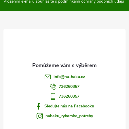
p
Vložením e-mailu souhlasíte s
podmínkami ochrany osobních údajů
a
t
í
info
@
na-haku.cz
736260357
736260357
Sledujte nás na Facebooku
nahaku_rybarske_potreby