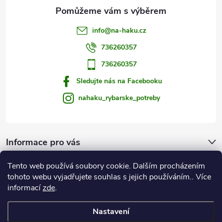
v
info
@
na-haku.cz
ý
736260357
p
736260357
i
Sledujte nás na Facebooku
s
nahaku_rybarske_potreby
u
Informace pro vás
Tento web používá soubory cookie. Dalším procházením
Zprávy od vody
tohoto webu vyjadřujete souhlas s jejich používáním.. Více
informací
zde
.
Na Háku
Nastavení