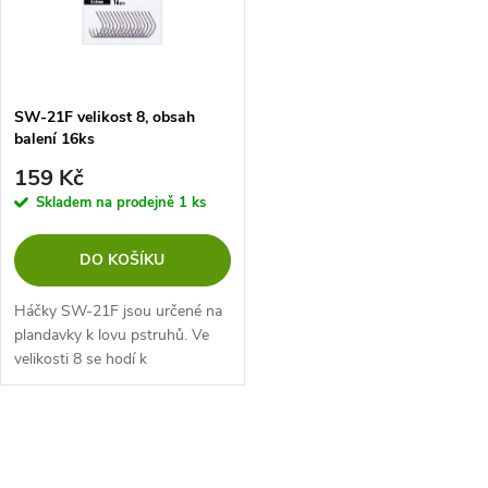
ů
ů
SW-21F velikost 8, obsah
balení 16ks
159 Kč
Skladem na prodejně
1 ks
DO KOŠÍKU
Háčky SW-21F jsou určené na
plandavky k lovu pstruhů. Ve
velikosti 8 se hodí k
plandavkám od 1,4 až 2,5g.
O