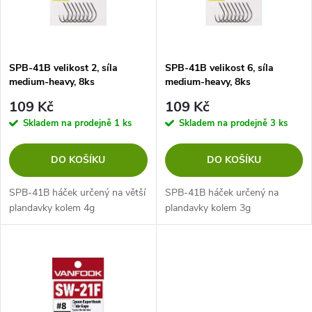
n
i
í
s
p
SPB-41B velikost 2, síla
SPB-41B velikost 6, síla
medium-heavy, 8ks
medium-heavy, 8ks
p
r
109 Kč
109 Kč
r
Skladem na prodejně
1 ks
Skladem na prodejně
3 ks
o
o
DO KOŠÍKU
DO KOŠÍKU
d
d
SPB-41B háček určený na větší
SPB-41B háček určený na
u
plandavky kolem 4g
plandavky kolem 3g
u
k
k
t
t