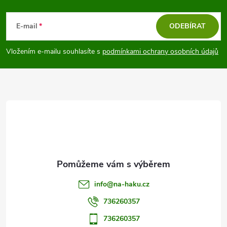
Z
á
E-mail
ODEBÍRAT
p
Vložením e-mailu souhlasíte s
podmínkami ochrany osobních údajů
a
t
í
info
@
na-haku.cz
736260357
736260357