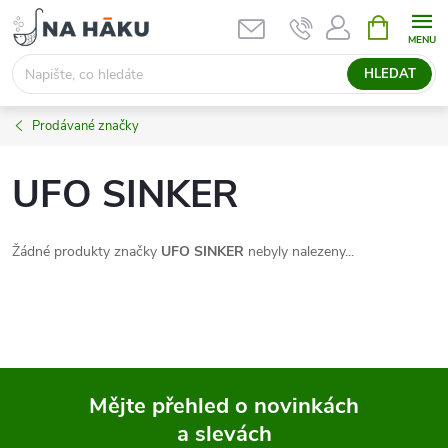
Přejít
NÁKUPNÍ
KOŠÍK
na
obsah
HLEDAT
Prodávané značky
UFO SINKER
Žádné produkty značky
UFO SINKER
nebyly nalezeny...
Mějte přehled o novinkách
a slevách