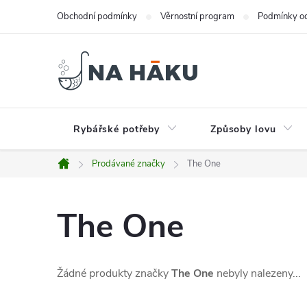
Přejít
Obchodní podmínky
Věrnostní program
Podmínky oc
na
obsah
Rybářské potřeby
Způsoby lovu
Prodávané značky
The One
Domů
The One
Žádné produkty značky
The One
nebyly nalezeny...