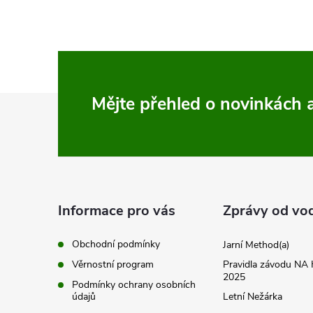
Z
Mějte přehled o novinkách
á
p
a
Informace pro vás
Zprávy od vo
t
Obchodní podmínky
Jarní Method(a)
Věrnostní program
Pravidla závodu N
í
2025
Podmínky ochrany osobních
údajů
Letní Nežárka