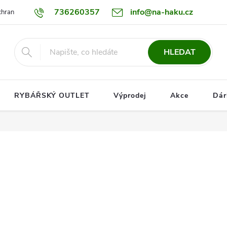
736260357
info@na-haku.cz
hrany osobních údajů
Dopravy
HLEDAT
RYBÁŘSKÝ OUTLET
Výprodej
Akce
Dár