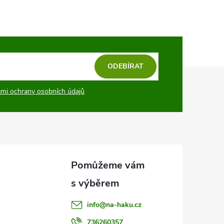
ODEBÍRAT
mi ochrany osobních údajů
info
@
na-haku.cz
736260357