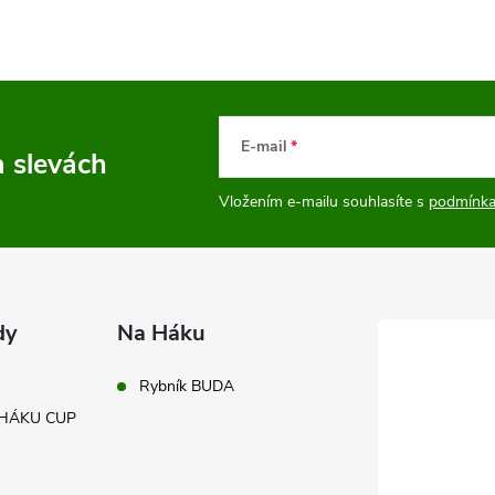
E-mail
a slevách
Vložením e-mailu souhlasíte s
podmínka
dy
Na Háku
Rybník BUDA
A HÁKU CUP