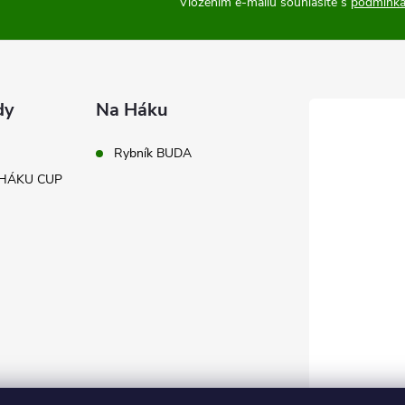
Vložením e-mailu souhlasíte s
podmínka
dy
Na Háku
Rybník BUDA
A HÁKU CUP