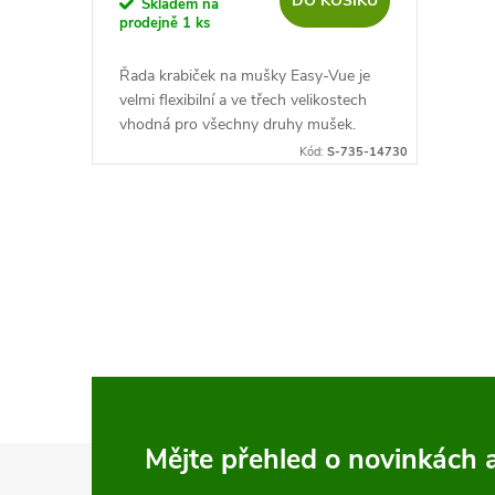
DO KOŠÍKU
o
Skladem na
prodejně
1 ks
u
d
Řada krabiček na mušky Easy-Vue je
k
velmi flexibilní a ve třech velikostech
u
vhodná pro všechny druhy mušek.
t
Jsou vybaveny mikro štěrbinami ve
Kód:
S-735-14730
k
velmi husté silikonové výplni, která...
ů
t
O
ů
v
l
á
d
Z
Mějte přehled o novinkách
a