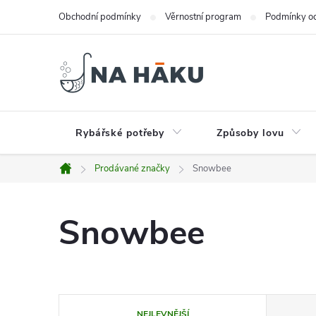
Přejít
Obchodní podmínky
Věrnostní program
Podmínky oc
na
obsah
Rybářské potřeby
Způsoby lovu
Prodávané značky
Snowbee
Domů
Snowbee
Ř
NEJLEVNĚJŠÍ