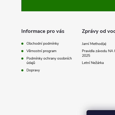
c
á
í
p
p
a
Informace pro vás
Zprávy od vo
r
t
v
Obchodní podmínky
Jarní Method(a)
Věrnostní program
Pravidla závodu N
k
í
2025
Podmínky ochrany osobních
y
údajů
Letní Nežárka
Dopravy
v
ý
p
i