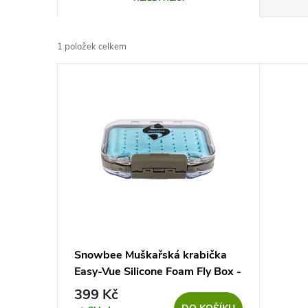
a
1
položek celkem
z
V
e
ý
n
p
í
i
p
s
r
p
Snowbee Muškařská krabička
o
Easy-Vue Silicone Foam Fly Box -
r
Small
399 Kč
d