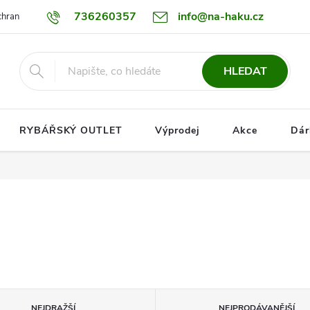
736260357
info@na-haku.cz
hrany osobních údajů
Dopravy
HLEDAT
RYBÁŘSKÝ OUTLET
Výprodej
Akce
Dár
NEJDRAŽŠÍ
NEJPRODÁVANĚJŠÍ