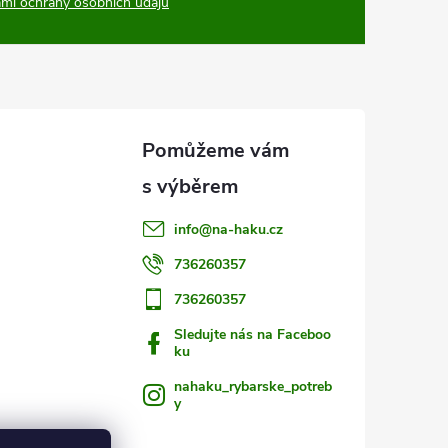
mi ochrany osobních údajů
info
@
na-haku.cz
736260357
736260357
Sledujte nás na Faceboo
ku
nahaku_rybarske_potreb
y