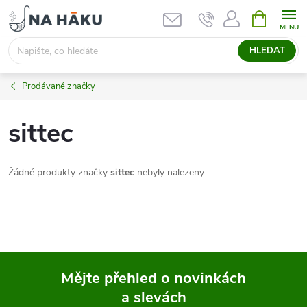
Přejít
NÁKUPNÍ
KOŠÍK
na
obsah
HLEDAT
Prodávané značky
sittec
Žádné produkty značky
sittec
nebyly nalezeny...
Mějte přehled o novinkách
a slevách