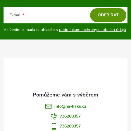
Z
á
E-mail
ODEBÍRAT
p
Vložením e-mailu souhlasíte s
podmínkami ochrany osobních údajů
a
t
í
info
@
na-haku.cz
736260357
736260357