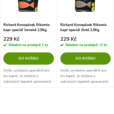
n
i
í
s
p
Richard Konopásek Rikomix
Richard Konopásek Rikomix
kapr speciál červené 2,5Kg
kapr speciál žluté 2,5Kg
p
r
229 Kč
229 Kč
r
Skladem na prodejně
1 ks
Skladem na prodejně
>5 ks
o
o
DO KOŠÍKU
DO KOŠÍKU
d
d
Směs vyrobena speciálně pro
Směs vyrobena speciálně pro
u
lov kaprů. Je složena z
lov kaprů. Je složena z
vybraných tepelně upravených
vybraných tepelně upravených
u
komponentů, které obsahují
komponentů, které obsahují
k
obilniny, olejniny, pekárenské
obilniny, olejniny, pekárenské
k
výrobky a přírodní, nebo
výrobky a přírodní, nebo
O
t
přírodně...
přírodně...
t
v