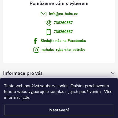
v
info
@
na-haku.cz
ý
736260357
p
736260357
i
Sledujte nás na Facebooku
s
nahaku_rybarske_potreby
u
Informace pro vás
Tento web používá soubory cookie. Dalším procházením
Zprávy od vody
tohoto webu vyjadřujete souhlas s jejich používáním.. Více
informací
zde
.
Na Háku
Nastavení