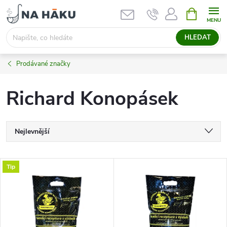
Přejít
NÁKUPNÍ
KOŠÍK
na
obsah
HLEDAT
Prodávané značky
Richard Konopásek
Ř
Nejlevnější
a
Nejdražší
V
Tip
Nejprodávanější
z
ý
Abecedně
e
p