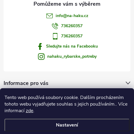
v
info
@
na-haku.cz
ý
736260357
p
736260357
i
Sledujte nás na Facebooku
s
nahaku_rybarske_potreby
u
Informace pro vás
Tento web používá soubory cookie. Dalším procházením
Zprávy od vody
tohoto webu vyjadřujete souhlas s jejich používáním.. Více
informací
zde
.
Na Háku
Nastavení