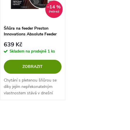
n
i
–14 %
749 Kč
í
s
p
Šňůra na feeder Preston
Innovations Absolute Feeder
p
Braid 150 m
r
639 Kč
r
Skladem na prodejně
1 ks
o
o
ZOBRAZIT
d
d
Chytání s pletenou šňůrou se
u
díky jejím nepřekonatelným
vlastnostem stává v dnešní
u
době mezi feederaři čím dál tím
k
populárnější. Není žádným
k
tajemstvím, že při lovu na
O
t
delší...
t
v