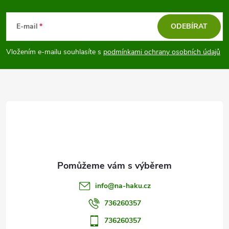
Z
á
E-mail
ODEBÍRAT
p
Vložením e-mailu souhlasíte s
podmínkami ochrany osobních údajů
a
t
í
info
@
na-haku.cz
736260357
736260357