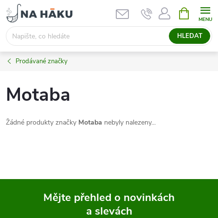
Přejít
NÁKUPNÍ
KOŠÍK
na
obsah
HLEDAT
Prodávané značky
Motaba
Žádné produkty značky
Motaba
nebyly nalezeny...
Mějte přehled o novinkách
a slevách