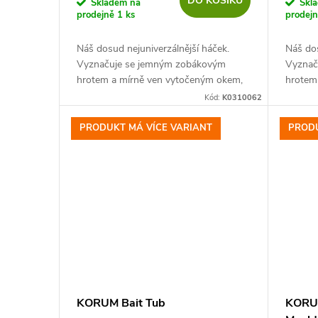
DO KOŠÍKU
o
Skladem na
Skl
prodejně
1 ks
prodej
u
d
Náš dosud nejuniverzálnější háček.
Náš dos
k
Vyznačuje se jemným zobákovým
Vyznač
u
hrotem a mírně ven vytočeným okem,
hrotem
t
funguje efektivně, ať už je svázaný
okem,fu
Kód:
K0310062
k
přímo, nebo když jsou vlasy vázány...
svázaný
ů
vázány 
PRODUKT MÁ VÍCE VARIANT
PRODU
t
ů
KORUM Bait Tub
KORUM