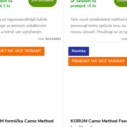
DO KOŠÍKU
ZOBR
adem na
Skladem na
ně
1 ks
prodejně
>5 ks
ud nejuniverzálnější háček.
Tyto nové vyměnitelné method 
uje se jemným zobákovým
posouvají tento způsob lovu na 
 a mírně ven vytočeným
novou úroveň. Používají se ve sp
nguje efektivně, ať už je
formičkami Camo Method, kdy 
Kód:
K0310061
Kód
 přímo, nebo když jsou vlasy
kombinovat umění maskování s..
těžšími...
KT MÁ VÍCE VARIANT
Novinka
PRODUKT MÁ VÍCE VARIANT
 formička Camo Method
KORUM Camo Method Fee