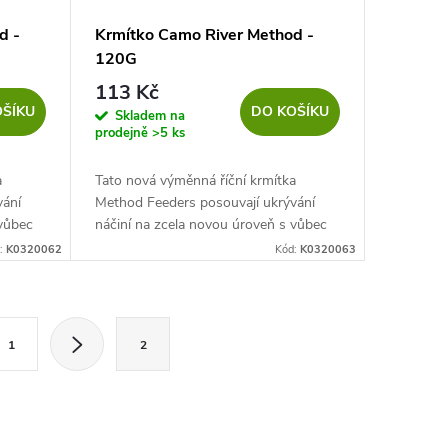
d -
Krmítko Camo River Method -
120G
113 Kč
OŠÍKU
DO KOŠÍKU
Skladem na
prodejně
>5 ks
a
Tato nová výměnná říční krmítka
vání
Method Feeders posouvají ukrývání
 vůbec
náčiní na zcela novou úroveň s vůbec
hod
prvním na míru vyrobeným Method
:
K0320062
Kód:
K0320063
žete
krmítkem pro tekoucí vodu.
1
2