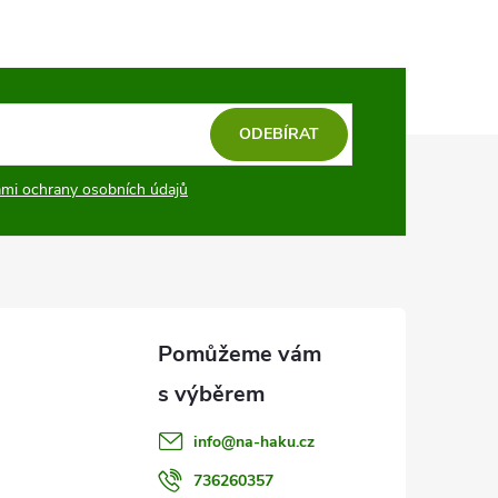
ODEBÍRAT
mi ochrany osobních údajů
info
@
na-haku.cz
736260357