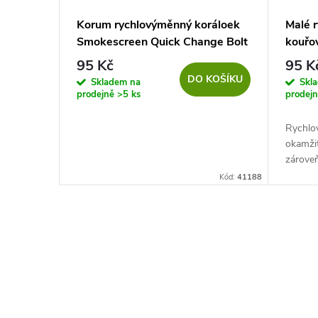
Korum rychlovýměnný koráloek
Malé 
Smokescreen Quick Change Bolt
kouřo
Beads vel. 6
95 Kč
95 K
DO KOŠÍKU
Skladem na
Skl
prodejně
>5 ks
prodej
Rychlo
okamži
zároveň
lovu na
Kód:
41188
jsou na
O
v
l