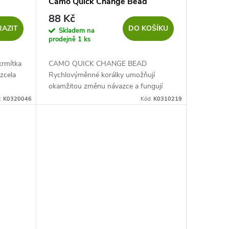
Camo Quick Change Bead
Velikost: Large
88 Kč
AZIT
DO KOŠÍKU
Skladem na
prodejně
1 ks
krmítka
CAMO QUICK CHANGE BEAD
zcela
Rychlovýměnné korálky umožňují
okamžitou změnu návazce a fungují
také jako šokové korálky při lovu s
:
K0320046
Kód:
K0310219
průběžným krmítkem.