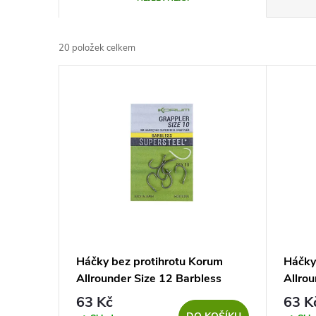
a
20
položek celkem
z
V
e
ý
n
p
í
i
p
s
r
p
Háčky bez protihrotu Korum
Háčky
o
Allrounder Size 12 Barbless
Allrou
r
63 Kč
63 K
d