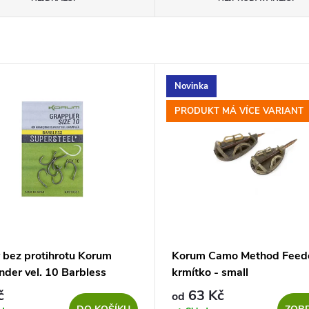
Novinka
PRODUKT MÁ VÍCE VARIANT
 bez protihrotu Korum
Korum Camo Method Feed
nder vel. 10 Barbless
krmítko - small
č
63 Kč
od