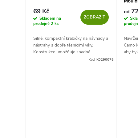
Mould
69 Kč
72
od
ZOBRAZIT
Skladem na
Skl
prodejně
2 ks
prodej
Silné, kompaktní krabičky na návnady a
Navržen
nástrahy s dobře těsnícími víky.
Camo M
Konstrukce umožňuje snadné
aby byl
stohování krabiček při skladování.
Krmení 
Kód:
K0290078
aerodyn