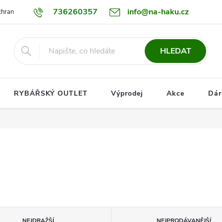
736260357
info@na-haku.cz
hrany osobních údajů
Dopravy
HLEDAT
RYBÁŘSKÝ OUTLET
Výprodej
Akce
Dár
NEJDRAŽŠÍ
NEJPRODÁVANĚJŠÍ