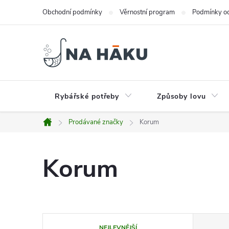
Přejít
Obchodní podmínky
Věrnostní program
Podmínky oc
na
obsah
Rybářské potřeby
Způsoby lovu
Prodávané značky
Korum
Domů
Korum
Ř
NEJLEVNĚJŠÍ