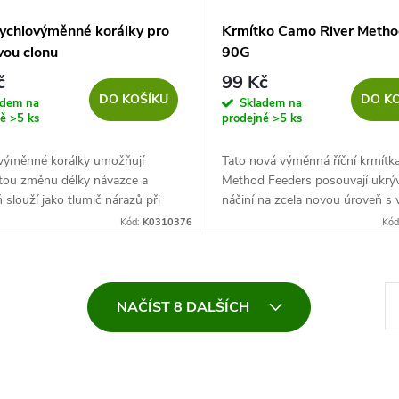
rychlovýměnné korálky pro
Krmítko Camo River Metho
vou clonu
90G
č
99 Kč
DO KOŠÍKU
DO K
adem na
Skladem na
ně
>5 ks
prodejně
>5 ks
výměnné korálky umožňují
Tato nová výměnná říční krmítk
tou změnu délky návazce a
Method Feeders posouvají ukrý
 slouží jako tlumič nárazů při
náčiní na zcela novou úroveň s
 krmítko. Snadno se používají a
prvním na míru vyrobeným Met
Kód:
K0310376
Kód
prosto spolehlivé - jsou...
krmítkem pro tekoucí vodu. Mů
spojit...
S
NAČÍST 8 DALŠÍCH
t
r
á