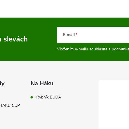
n
k
o
v
E-mail
a slevách
á
n
Vložením e-mailu souhlasíte s
podmínka
í
dy
Na Háku
Rybník BUDA
A HÁKU CUP