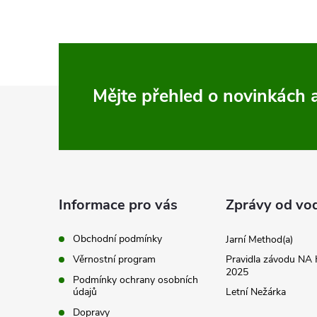
á
d
a
c
Z
Mějte přehled o novinkách
í
á
p
p
r
v
a
Informace pro vás
Zprávy od vo
k
t
Obchodní podmínky
Jarní Method(a)
y
Věrnostní program
Pravidla závodu N
í
2025
Podmínky ochrany osobních
v
údajů
Letní Nežárka
ý
Dopravy