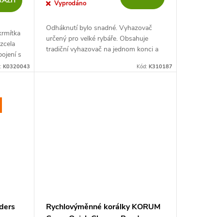
AZIT
Vyprodáno
Odháknutí bylo snadné. Vyhazovač
krmítka
určený pro velké rybáře. Obsahuje
zcela
tradiční vyhazovač na jednom konci a
ojení s
moderní design kovové smyčky na
můžete
:
K0320043
Kód:
K310187
druhém při odebírání větších ryb.
.
Gumová...
ders
Rychlovýměnné korálky KORUM