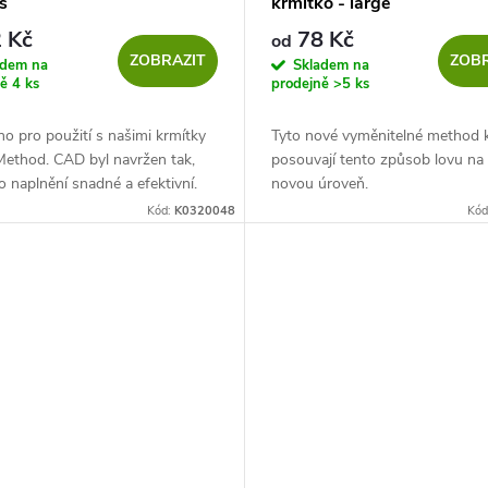
s
krmítko - large
 Kč
78 Kč
od
ZOBRAZIT
ZOBR
adem na
Skladem na
ně
4 ks
prodejně
>5 ks
o pro použití s našimi krmítky
Tyto nové vyměnitelné method 
ethod. CAD byl navržen tak,
posouvají tento způsob lovu na 
o naplnění snadné a efektivní.
novou úroveň.
se při plnění zužuje pro lepší
Kód:
K0320048
Kód
amiku. Nepřilnavý...