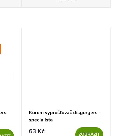
ers
Korum vyprošťovač disgorgers -
specialista
63 Kč
ZOBRAZIT