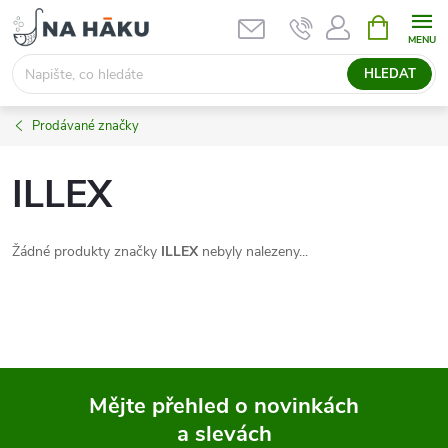
Přejít
NÁKUPNÍ
KOŠÍK
na
obsah
HLEDAT
Prodávané značky
ILLEX
Žádné produkty značky
ILLEX
nebyly nalezeny...
Mějte přehled o novinkách
a slevách