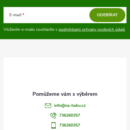
Z
á
E-mail
ODEBÍRAT
p
Vložením e-mailu souhlasíte s
podmínkami ochrany osobních údajů
a
t
í
info
@
na-haku.cz
736260357
736260357