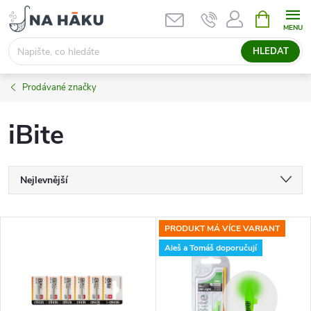
Přejít
NÁKUPNÍ
KOŠÍK
na
obsah
HLEDAT
Prodávané značky
iBite
Ř
Nejlevnější
a
Nejdražší
V
PRODUKT MÁ VÍCE VARIANT
Nejprodávanější
z
Aleš a Tomáš doporučují
ý
Abecedně
e
p