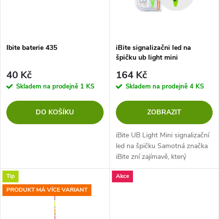
n
i
í
s
p
Ibite baterie 435
iBite signalizačni led na
špičku ub light mini
p
r
40 Kč
164 Kč
r
Skladem na prodejně
1 KS
Skladem na prodejně
4 KS
o
o
DO KOŠÍKU
ZOBRAZIT
d
d
iBite UB Light Mini signalizační
u
led na špičku Samotná značka
iBite zní zajímavě, který
u
naznačuje jistý druh technické
k
Tip
Akce
inovace. Platí to pro všechny
k
výrobky v rámci sortimentu....
PRODUKT MÁ VÍCE VARIANT
t
t