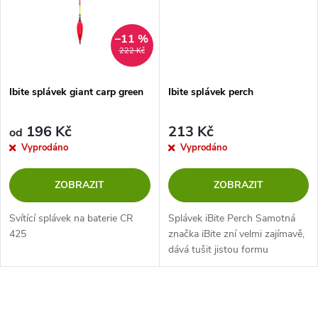
ů
ů
–11 %
222 Kč
Ibite splávek giant carp green
Ibite splávek perch
196 Kč
213 Kč
od
Vyprodáno
Vyprodáno
ZOBRAZIT
ZOBRAZIT
Svítící splávek na baterie CR
Splávek iBite Perch Samotná
425
značka iBite zní velmi zajímavě,
dává tušit jistou formu
technické novinky. To platí pro
všechny produkty v rámci série.
Všechny produkty značky...
O