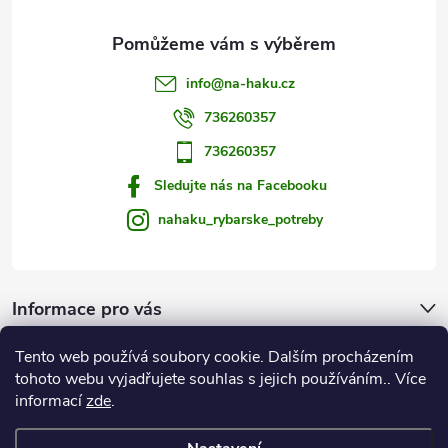
y
v
info
@
na-haku.cz
ý
736260357
p
736260357
i
Sledujte nás na Facebooku
s
nahaku_rybarske_potreby
u
Informace pro vás
Tento web používá soubory cookie. Dalším procházením
Zprávy od vody
tohoto webu vyjadřujete souhlas s jejich používáním.. Více
informací
zde
.
Na Háku