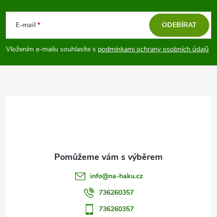
Z
á
E-mail
ODEBÍRAT
p
Vložením e-mailu souhlasíte s
podmínkami ochrany osobních údajů
a
t
í
info
@
na-haku.cz
736260357
736260357