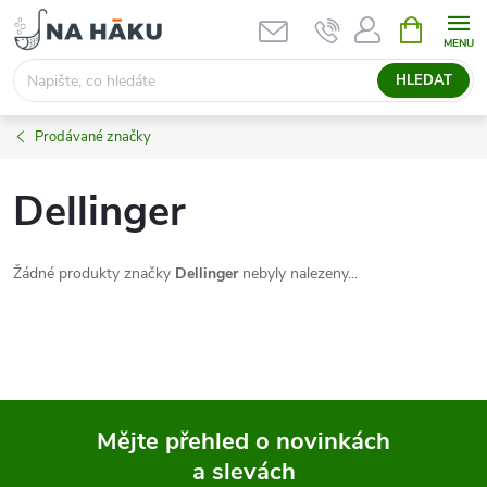
Přejít
NÁKUPNÍ
KOŠÍK
na
obsah
HLEDAT
Prodávané značky
Dellinger
Žádné produkty značky
Dellinger
nebyly nalezeny...
Mějte přehled o novinkách
a slevách