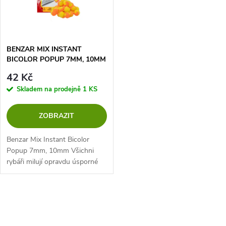
n
i
í
s
p
BENZAR MIX INSTANT
BICOLOR POPUP 7MM, 10MM
p
r
42 Kč
r
Skladem na prodejně
1 KS
o
o
ZOBRAZIT
d
d
Benzar Mix Instant Bicolor
u
Popup 7mm, 10mm Všichni
rybáři milují opravdu úsporné
u
nástrahy! Díky nástrahám
k
Benzar Instant si nyní každý
k
může vyzkoušet několik
O
t
příchutí, barev a...
t
v