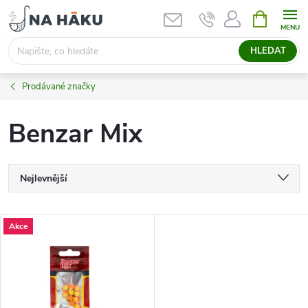
Přejít
NÁKUPNÍ
KOŠÍK
na
obsah
HLEDAT
Prodávané značky
Benzar Mix
Ř
Nejlevnější
a
Nejdražší
V
Akce
Nejprodávanější
z
ý
Abecedně
e
p