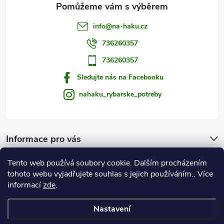
v
info
@
na-haku.cz
ý
736260357
p
736260357
i
Sledujte nás na Facebooku
s
nahaku_rybarske_potreby
u
Informace pro vás
Tento web používá soubory cookie. Dalším procházením
Zprávy od vody
tohoto webu vyjadřujete souhlas s jejich používáním.. Více
informací
zde
.
Na Háku
Nastavení