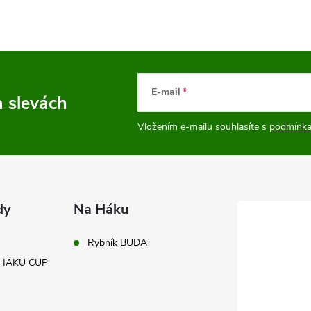
E-mail
a slevách
Vložením e-mailu souhlasíte s
podmínka
dy
Na Háku
Rybník BUDA
A HÁKU CUP