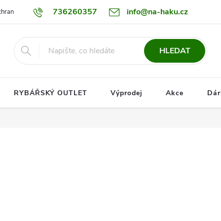
736260357
info@na-haku.cz
hrany osobních údajů
Dopravy
HLEDAT
RYBÁŘSKÝ OUTLET
Výprodej
Akce
Dár