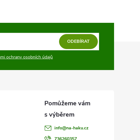
ODEBÍRAT
mi ochrany osobních údajů
info
@
na-haku.cz
736260357