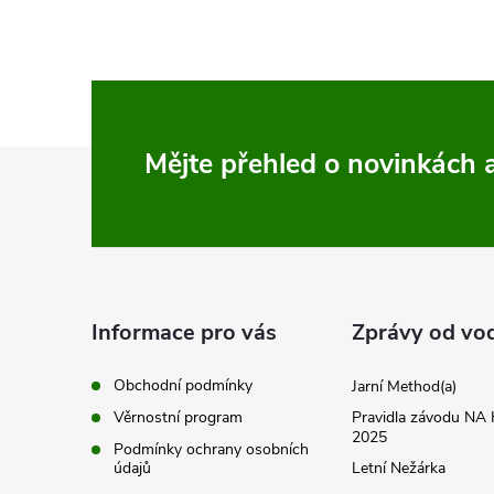
Z
Mějte přehled o novinkách
á
p
a
Informace pro vás
Zprávy od vo
t
Obchodní podmínky
Jarní Method(a)
Věrnostní program
Pravidla závodu N
í
2025
Podmínky ochrany osobních
údajů
Letní Nežárka