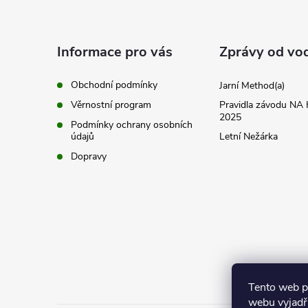
p
a
Informace pro vás
Zprávy od vo
t
Obchodní podmínky
Jarní Method(a)
Věrnostní program
Pravidla závodu N
í
2025
Podmínky ochrany osobních
údajů
Letní Nežárka
Dopravy
Tento web p
webu vyjadřu