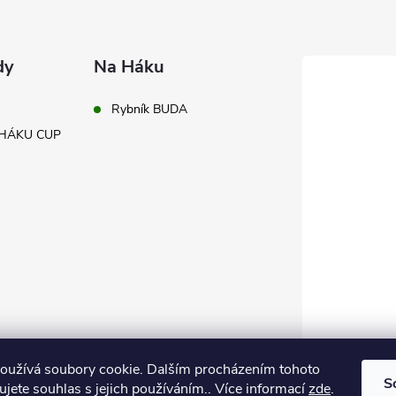
dy
Na Háku
Rybník BUDA
A HÁKU CUP
oužívá soubory cookie. Dalším procházením tohoto
S
jete souhlas s jejich používáním.. Více informací
zde
.