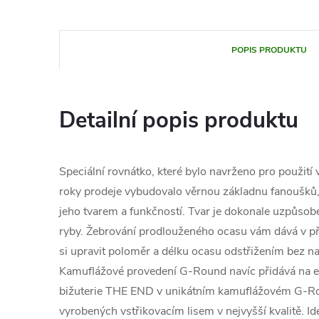
POPIS PRODUKTU
Detailní popis produktu
Speciální rovnátko, které bylo navrženo pro použit
roky prodeje vybudovalo věrnou základnu fanoušků, 
jeho tvarem a funkčností. Tvar je dokonale uzpůsob
ryby. Žebrování prodlouženého ocasu vám dává v p
si upravit poloměr a délku ocasu odstřižením bez na
Kamuflážové provedení G-Round navíc přidává na efe
bižuterie THE END v unikátním kamuflážovém G-Ro
vyrobených vstřikovacím lisem v nejvyšší kvalitě. Id