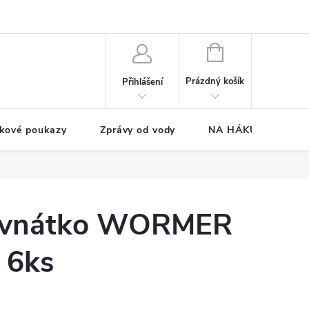
NÁKUPNÍ
KOŠÍK
Prázdný košík
Přihlášení
kové poukazy
Zprávy od vody
NA HÁKU CUP
rovnátko WORMER
 6ks