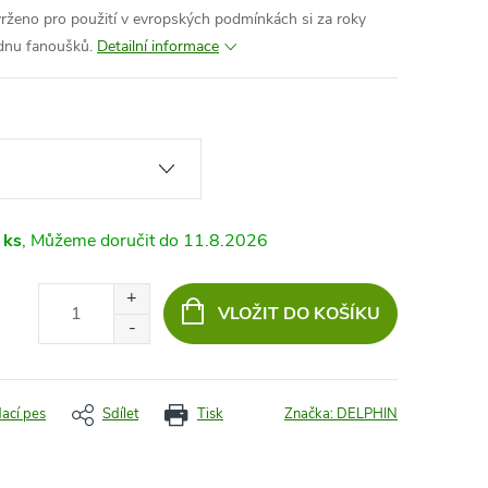
avrženo pro použití v evropských podmínkách si za roky
dnu fanoušků.
Detailní informace
 ks
11.8.2026
VLOŽIT DO KOŠÍKU
dací pes
Sdílet
Tisk
Značka:
DELPHIN