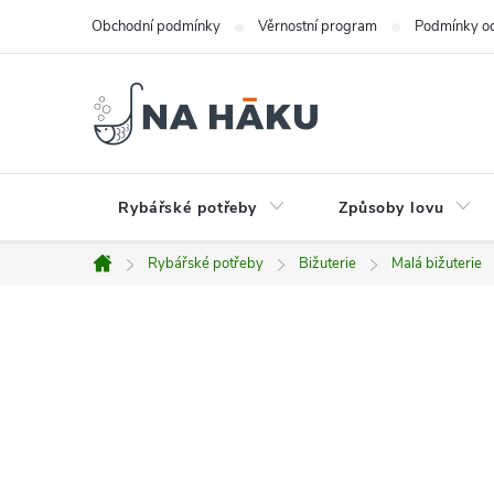
Přejít
Obchodní podmínky
Věrnostní program
Podmínky oc
na
obsah
Rybářské potřeby
Způsoby lovu
Rybářské potřeby
Bižuterie
Malá bižuterie
Domů