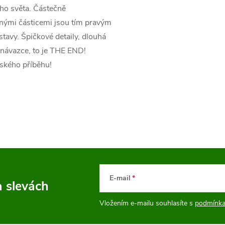
ího světa. Částečně
tnými částicemi jsou tím pravým
avy. Špičkové detaily, dlouhá
 návazce, to je THE END!
řského příběhu!
E-mail
a slevách
Vložením e-mailu souhlasíte s
podmínka