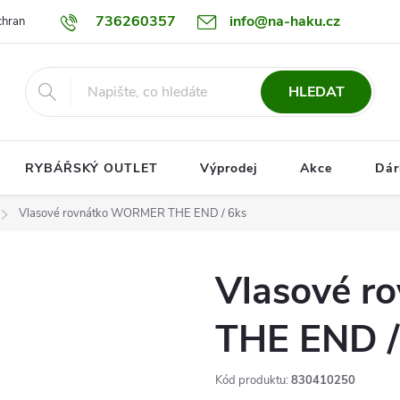
736260357
info@na-haku.cz
hrany osobních údajů
Dopravy
HLEDAT
RYBÁŘSKÝ OUTLET
Výprodej
Akce
Dár
Vlasové rovnátko WORMER THE END / 6ks
Vlasové 
THE END /
Kód produktu:
830410250