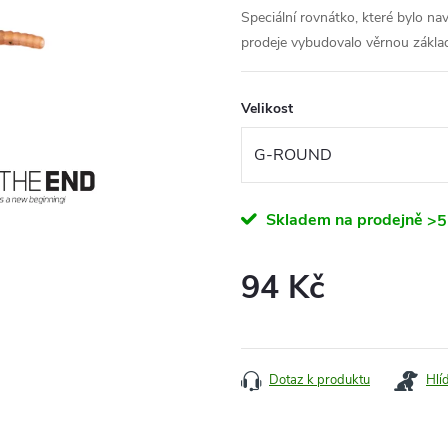
Speciální rovnátko, které bylo n
prodeje vybudovalo věrnou zákla
Velikost
Skladem na prodejně
>5
94 Kč
Měrná
cena:
Dotaz k produktu
Hlí