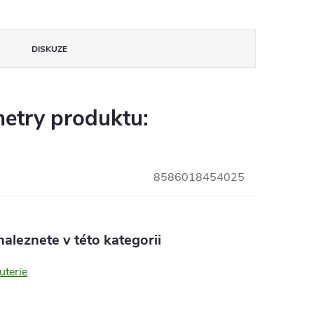
DISKUZE
etry produktu:
8586018454025
aleznete v této kategorii
uterie