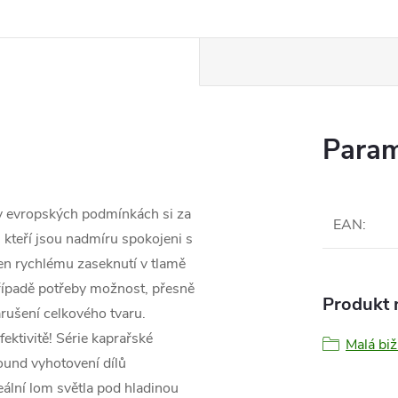
Param
í v evropských podmínkách si za
EAN
:
kteří jsou nadmíru spokojeni s
en rychlému zaseknutí v tlamě
řípadě potřeby možnost, přesně
Produkt n
rušení celkového tvaru.
ktivitě! Série kaprařské
Malá biž
und vyhotovení dílů
eální lom světla pod hladinou