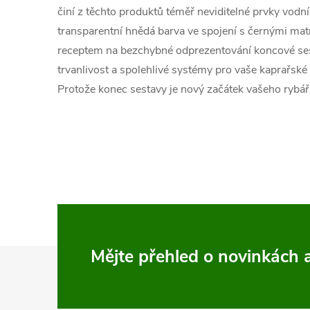
činí z těchto produktů téměř neviditelné prvky vodn
transparentní hnědá barva ve spojení s černými ma
receptem na bezchybné odprezentování koncové sest
trvanlivost a spolehlivé systémy pro vaše kaprařské
Protože konec sestavy je nový začátek vašeho rybá
Z
Mějte přehled o novinkách
á