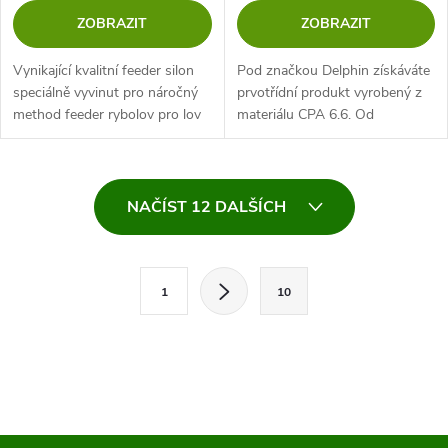
ZOBRAZIT
ZOBRAZIT
Vynikající kvalitní feeder silon
Pod značkou Delphin získáváte
speciálně vyvinut pro náročný
prvotřídní produkt vyrobený z
method feeder rybolov pro lov
materiálu CPA 6.6. Od
velkých ryb. Je odolný vůči
výrobního procesu byla
oděru a pevný v uzlu.
minimalizována molekulární
struktura povrchu vlasce, což
O
eliminovalo...
NAČÍST 12 DALŠÍCH
v
l
S
1
10
t
á
r
d
á
a
n
k
c