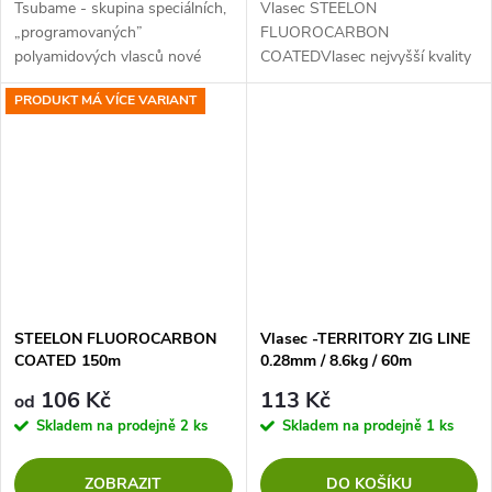
Tsubame - skupina speciálních,
Vlasec STEELON
„programovaných”
FLUOROCARBON
polyamidových vlasců nové
COATEDVlasec nejvyšší kvality
generace, určených především
potažený fluorocarbonem
PRODUKT MÁ VÍCE VARIANT
do všech technik lovu ze dna a
vyrobený v německu. Super
vláčení.
odolný vlasec s vysokou
pevností v uzlu a malou
průtažností. Vysoká...
STEELON FLUOROCARBON
Vlasec -TERRITORY ZIG LINE
COATED 150m
0.28mm / 8.6kg / 60m
106 Kč
113 Kč
od
Skladem na prodejně
2 ks
Skladem na prodejně
1 ks
ZOBRAZIT
DO KOŠÍKU