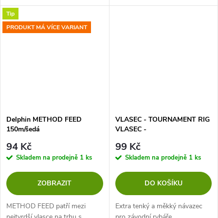
Tip
PRODUKT MÁ VÍCE VARIANT
Delphin METHOD FEED
VLASEC - TOURNAMENT RIG
150m/šedá
VLASEC -
0.181mm/2.93kg/50m - 1 cívka
94 Kč
99 Kč
Skladem na prodejně
1 ks
Skladem na prodejně
1 ks
ZOBRAZIT
DO KOŠÍKU
METHOD FEED patří mezi
Extra tenký a měkký návazec
nejtvrdší vlasce na trhu s
pro závodní rybáře.