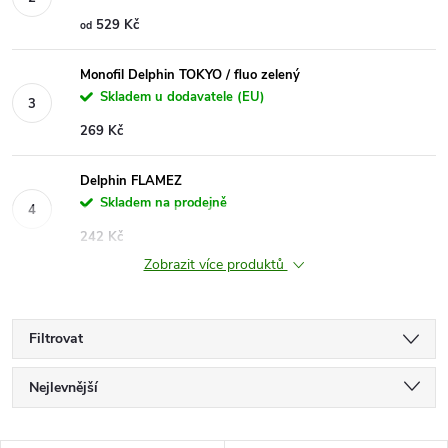
529 Kč
od
Monofil Delphin TOKYO / fluo zelený
Skladem u dodavatele (EU)
269 Kč
Delphin FLAMEZ
Skladem na prodejně
242 Kč
Zobrazit více produktů
Filtrovat
Ř
Nejlevnější
a
Nejdražší