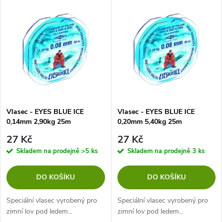
V
Nejprodávanější
z
ý
Abecedně
e
p
n
i
í
s
p
Vlasec - EYES BLUE ICE
Vlasec - EYES BLUE ICE
0,14mm 2,90kg 25m
0,20mm 5,40kg 25m
p
r
27 Kč
27 Kč
r
Skladem na prodejně
>5 ks
Skladem na prodejně
3 ks
o
o
DO KOŠÍKU
DO KOŠÍKU
d
d
Speciální vlasec vyrobený pro
Speciální vlasec vyrobený pro
u
zimní lov pod ledem...
zimní lov pod ledem...