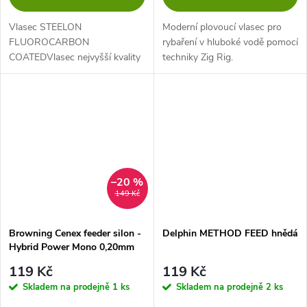
Vlasec STEELON
Moderní plovoucí vlasec pro
FLUOROCARBON
rybaření v hluboké vodě pomocí
COATEDVlasec nejvyšší kvality
techniky Zig Rig.
potažený fluorocarbonem
vyrobený v německu. Super
odolný vlasec s vysokou
pevností v uzlu a malou
průtažností. Vysoká...
–20 %
149 Kč
Browning Cenex feeder silon -
Delphin METHOD FEED hnědá
Hybrid Power Mono 0,20mm
100m
119 Kč
119 Kč
Skladem na prodejně
1 ks
Skladem na prodejně
2 ks