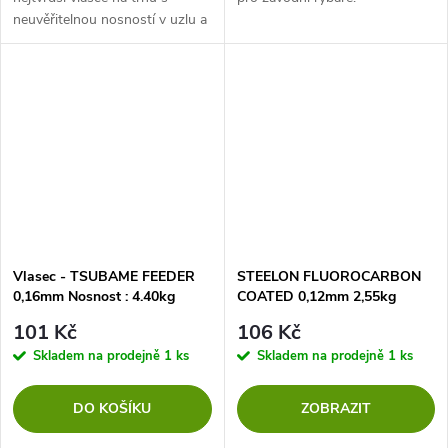
neuvěřitelnou nosností v uzlu a
minimální roztažností.
Vlasec - TSUBAME FEEDER
STEELON FLUOROCARBON
0,16mm Nosnost : 4.40kg
COATED 0,12mm 2,55kg
150M 1 cívka
150m
101 Kč
106 Kč
Skladem na prodejně
1 ks
Skladem na prodejně
1 ks
DO KOŠÍKU
ZOBRAZIT