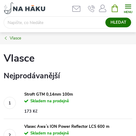
Přejít
NÁKUPNÍ
KOŠÍK
na
obsah
HLEDAT
Vlasce
Vlasce
Nejprodávanější
Stroft GTM 0,14mm 100m
Skladem na prodejně
173 Kč
Vlasec Awa´s ION Power Reflector LCS 600 m
Skladem na prodejně