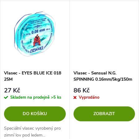
u
k
k
t
t
ů
ů
Vlasec - EYES BLUE ICE 018
Vlasec - Sensual N.G.
25M
SPINNING 0.16mm/5kg/150m
- světle zelená
27 Kč
86 Kč
Skladem na prodejně
>5 ks
Vyprodáno
DO KOŠÍKU
ZOBRAZIT
Speciální vlasec vyrobený pro
zimní lov pod ledem...