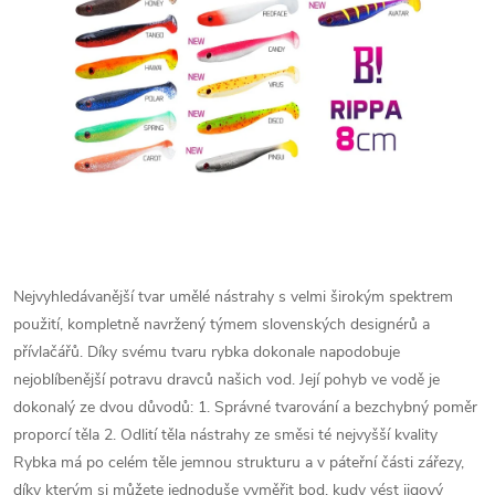
Nejvyhledávanější tvar umělé nástrahy s velmi širokým spektrem
použití, kompletně navržený týmem slovenských designérů a
přívlačářů. Díky svému tvaru rybka dokonale napodobuje
nejoblíbenější potravu dravců našich vod. Její pohyb ve vodě je
dokonalý ze dvou důvodů: 1. Správné tvarování a bezchybný poměr
proporcí těla 2. Odlití těla nástrahy ze směsi té nejvyšší kvality
Rybka má po celém těle jemnou strukturu a v páteřní části zářezy,
díky kterým si můžete jednoduše vyměřit bod, kudy vést jigový