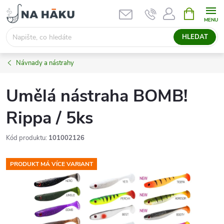
Přejít
NÁKUPNÍ
KOŠÍK
na
obsah
HLEDAT
Návnady a nástrahy
Umělá nástraha BOMB!
Rippa / 5ks
Kód produktu:
101002126
PRODUKT MÁ VÍCE VARIANT