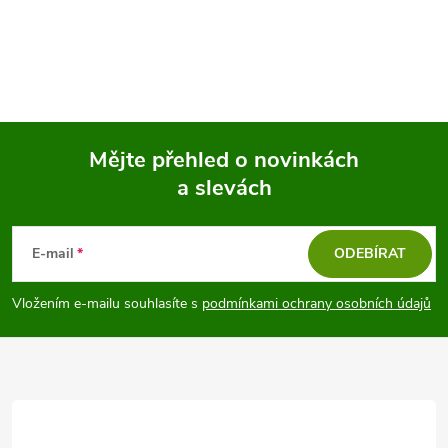
Mějte přehled o novinkách
a slevách
Z
á
E-mail
ODEBÍRAT
p
Vložením e-mailu souhlasíte s
podmínkami ochrany osobních údajů
a
t