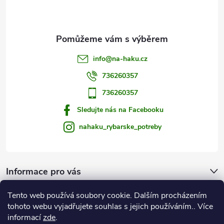
í
info
@
na-haku.cz
736260357
736260357
Sledujte nás na Facebooku
nahaku_rybarske_potreby
Informace pro vás
Tento web používá soubory cookie. Dalším procházením
Zprávy od vody
tohoto webu vyjadřujete souhlas s jejich používáním.. Více
informací
zde
.