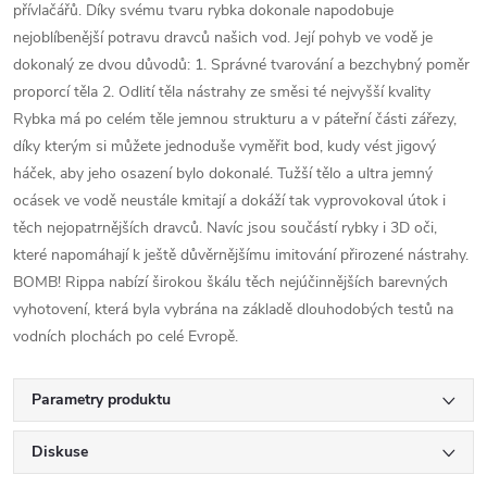
přívlačářů. Díky svému tvaru rybka dokonale napodobuje
nejoblíbenější potravu dravců našich vod. Její pohyb ve vodě je
dokonalý ze dvou důvodů: 1. Správné tvarování a bezchybný poměr
proporcí těla 2. Odlití těla nástrahy ze směsi té nejvyšší kvality
Rybka má po celém těle jemnou strukturu a v páteřní části zářezy,
díky kterým si můžete jednoduše vyměřit bod, kudy vést jigový
háček, aby jeho osazení bylo dokonalé. Tužší tělo a ultra jemný
ocásek ve vodě neustále kmitají a dokáží tak vyprovokoval útok i
těch nejopatrnějších dravců. Navíc jsou součástí rybky i 3D oči,
které napomáhají k ještě důvěrnějšímu imitování přirozené nástrahy.
BOMB! Rippa nabízí širokou škálu těch nejúčinnějších barevných
vyhotovení, která byla vybrána na základě dlouhodobých testů na
vodních plochách po celé Evropě.
Parametry produktu
Diskuse