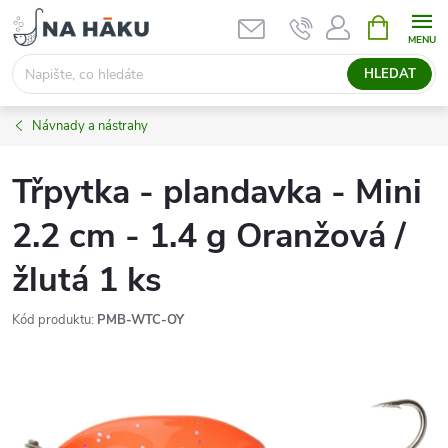
Přejít
NÁKUPNÍ
KOŠÍK
na
obsah
HLEDAT
Návnady a nástrahy
Třpytka - plandavka - Mini
2.2 cm - 1.4 g Oranžová /
žlutá 1 ks
Kód produktu:
PMB-WTC-OY