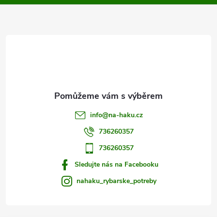
a
t
í
info
@
na-haku.cz
736260357
736260357
Sledujte nás na Facebooku
nahaku_rybarske_potreby