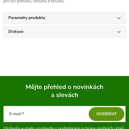
pro lov pstruhů, okounů a tloušťů.
Parametry produktu
Diskuse
Mějte přehled o novinkách
a slevách
Z
á
E-mail
ODEBÍRAT
p
Vložením e-mailu souhlasíte s
podmínkami ochrany osobních údajů