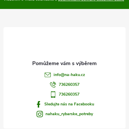
a
t
í
info
@
na-haku.cz
736260357
736260357
Sledujte nás na Facebooku
nahaku_rybarske_potreby