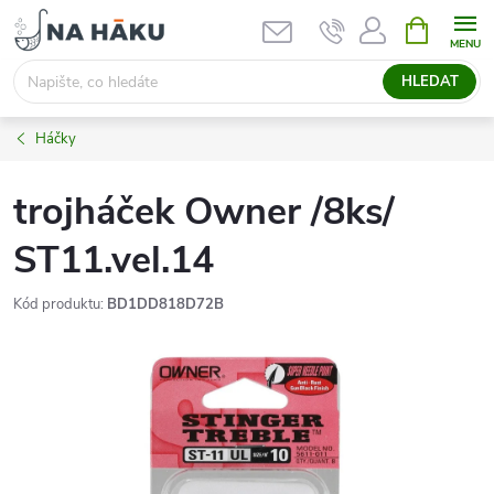
Přejít
NÁKUPNÍ
KOŠÍK
na
obsah
HLEDAT
Háčky
trojháček Owner /8ks/
ST11.vel.14
Kód produktu:
BD1DD818D72B