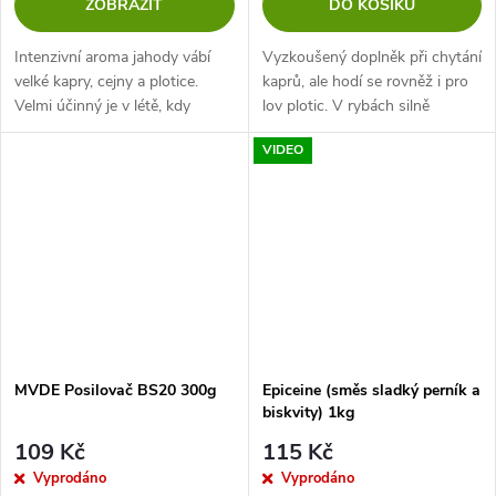
ZOBRAZIT
DO KOŠÍKU
Intenzivní aroma jahody vábí
Vyzkoušený doplněk při chytání
velké kapry, cejny a plotice.
kaprů, ale hodí se rovněž i pro
Velmi účinný je v létě, kdy
lov plotic. V rybách silně
teplota vody je abnormálně
probouzí jejich chuť. Velmi
VIDEO
vysoká. Velice dobře funguje i
populární u rybářů lovících na
na velké amury.
stojatých vodách.
MVDE Posilovač BS20 300g
Epiceine (směs sladký perník a
biskvity) 1kg
109 Kč
115 Kč
Vyprodáno
Vyprodáno