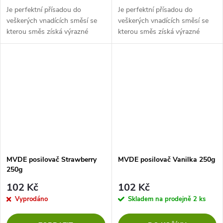
Je perfektní přísadou do
Je perfektní přísadou do
veškerých vnadících směsí se
veškerých vnadících směsí se
kterou směs získá výrazné
kterou směs získá výrazné
aroma, určeno na veškerou
aroma, určeno na veškerou
bílou rybu, cejny a kapry.
bílou rybu, cejny a kapry.
MVDE posilovač Strawberry
MVDE posilovač Vanilka 250g
250g
102 Kč
102 Kč
Vyprodáno
Skladem na prodejně
2 ks