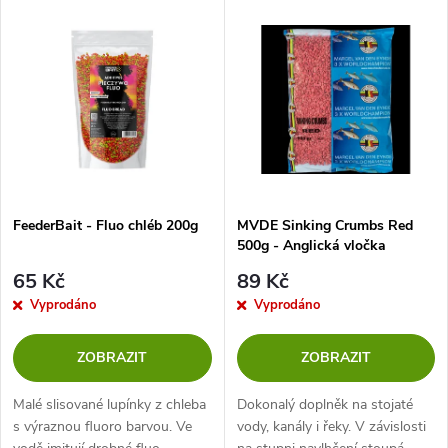
V
Nejprodávanější
z
ý
Abecedně
e
p
n
i
í
s
p
FeederBait - Fluo chléb 200g
MVDE Sinking Crumbs Red
500g - Anglická vločka
p
r
65 Kč
89 Kč
r
Vyprodáno
Vyprodáno
o
o
ZOBRAZIT
ZOBRAZIT
d
d
Malé slisované lupínky z chleba
Dokonalý doplněk na stojaté
u
s výraznou fluoro barvou. Ve
vody, kanály i řeky. V závislosti