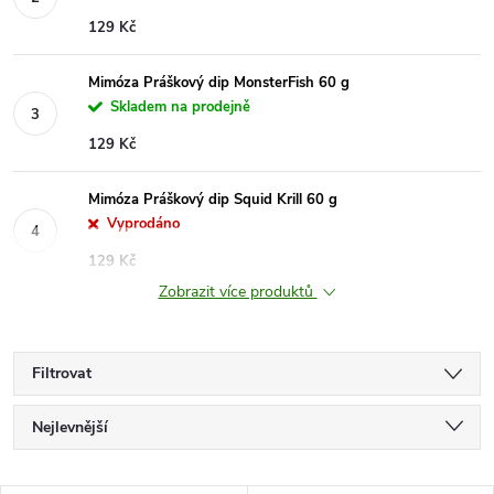
129 Kč
Mimóza Práškový dip MonsterFish 60 g
Skladem na prodejně
129 Kč
Mimóza Práškový dip Squid Krill 60 g
Vyprodáno
129 Kč
Zobrazit více produktů
Filtrovat
Ř
Nejlevnější
a
Nejdražší