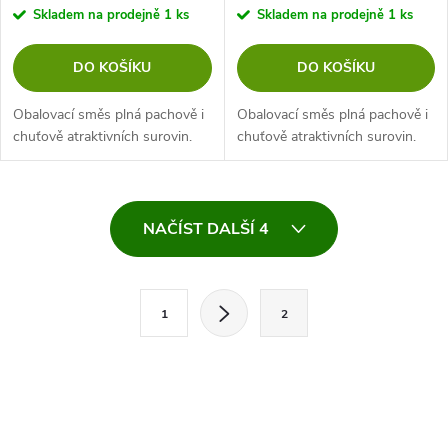
Skladem na prodejně
1 ks
Skladem na prodejně
1 ks
DO KOŠÍKU
DO KOŠÍKU
Obalovací směs plná pachově i
Obalovací směs plná pachově i
chuťově atraktivních surovin.
chuťově atraktivních surovin.
O
NAČÍST DALŠÍ 4
v
l
S
1
2
t
á
r
d
á
a
n
k