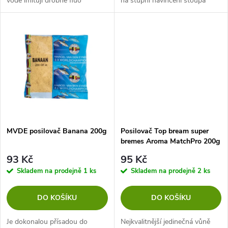
vodě imitují drobné fluo
na stupni navlhčení stoupá
u
nástrahy. Vydrží dlouho ve
nebo klesá na dno. Přitahuje
k
vodě, jsou perfektním
ryby z velkých vzdáleností a
k
přídavkem do method peletek
udržuje je po dlouhou dobu
t
nebo...
na...
t
ů
ů
MVDE posilovač Banana 200g
Posilovač Top bream super
bremes Aroma MatchPro 200g
93 Kč
95 Kč
Skladem na prodejně
1 ks
Skladem na prodejně
2 ks
DO KOŠÍKU
DO KOŠÍKU
Je dokonalou přísadou do
Nejkvalitnější jedinečná vůně