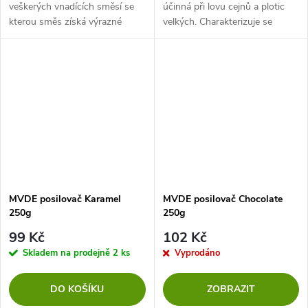
veškerých vnadících směsí se
účinná při lovu cejnů a plotic
kterou směs získá výrazné
velkých. Charakterizuje se
aroma, určeno na veškerou
přirozenou vůní vanilky a bylin,
bílou rybu, cejny a&nbsp;kapry.
která přitahuje ryby k návnadě z
Přidejte do suché vnadící
velké vzdálenosti....
směsi,...
MVDE posilovač Karamel
MVDE posilovač Chocolate
250g
250g
99 Kč
102 Kč
Skladem na prodejně
2 ks
Vyprodáno
DO KOŠÍKU
ZOBRAZIT