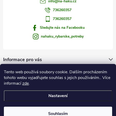
s
info
@
na-haku.cz
u
736260357
736260357
Sledujte nás na Facebooku
nahaku_rybarske_potreby
Informace pro vás
Tento web používá soubory cookie. Dalším procházením
Zprávy od vody
tohoto webu vyjadřujete souhlas s jejich používáním.. Více
informací
zde
.
Na Háku
Nastavení
Copyright 2026
Rybářské potřeby NA HÁKU
. Všechna práva vyhrazena.
Souhlasím