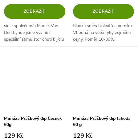
ZOBRAZIT
ZOBRAZIT
sídle společnosti Marcel Van
Sladká směs biskvitů a perníku.
Den Eynde jsme vyvinuli
Vhodná na větší ryby zejména
speciální stimulátor chuti k jídlu
cejny. Poměr 10-30%.
(aditivum), BS20. Během
testování se tento produkt
ukázal jako všestranné aditivum
vhodné...
Mimóza Práškový dip Česnek
Mimóza Práškový dip Jahoda
60g
60 g
129 Kč
129 Kč