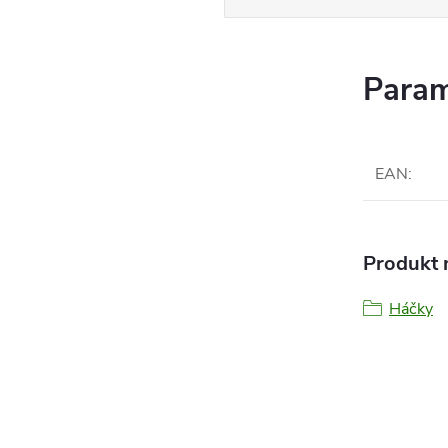
Param
EAN
:
Produkt n
Háčky