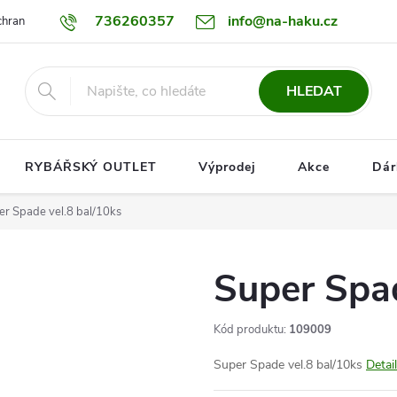
736260357
info@na-haku.cz
hrany osobních údajů
Dopravy
HLEDAT
RYBÁŘSKÝ OUTLET
Výprodej
Akce
Dár
er Spade vel.8 bal/10ks
Super Spad
Kód produktu:
109009
Super Spade vel.8 bal/10ks
Detai