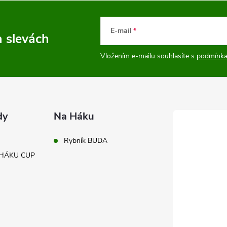
E-mail
a slevách
Vložením e-mailu souhlasíte s
podmínka
dy
Na Háku
Rybník BUDA
A HÁKU CUP