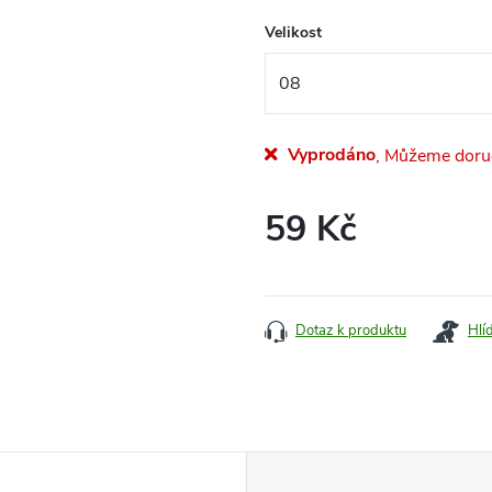
Velikost
Vyprodáno
59 Kč
Měrná
cena:
Dotaz k produktu
Hlí