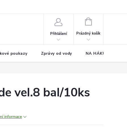
NÁKUPNÍ
KOŠÍK
Prázdný košík
Přihlášení
kové poukazy
Zprávy od vody
NA HÁKU CUP
e vel.8 bal/10ks
lní informace