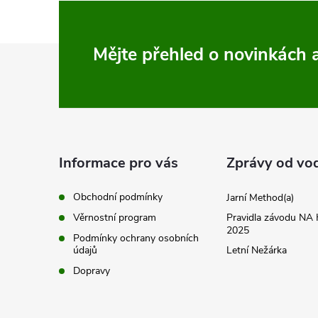
Z
Mějte přehled o novinkách
á
p
a
Informace pro vás
Zprávy od vo
t
Obchodní podmínky
Jarní Method(a)
Věrnostní program
Pravidla závodu N
í
2025
Podmínky ochrany osobních
údajů
Letní Nežárka
Dopravy