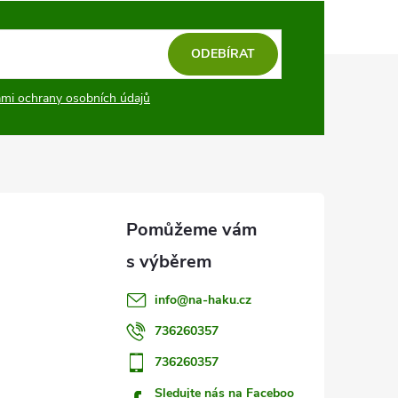
ODEBÍRAT
mi ochrany osobních údajů
info
@
na-haku.cz
736260357
736260357
Sledujte nás na Faceboo