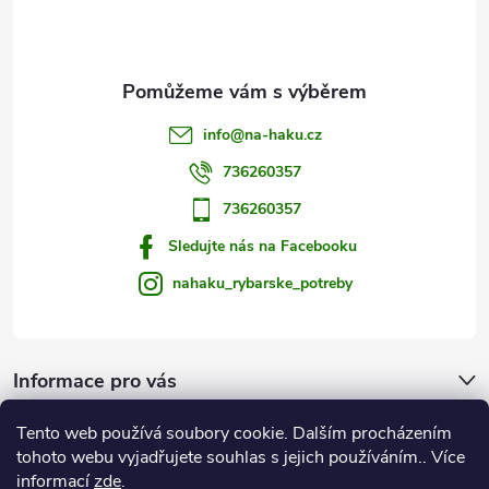
í
info
@
na-haku.cz
736260357
736260357
Sledujte nás na Facebooku
nahaku_rybarske_potreby
Informace pro vás
Tento web používá soubory cookie. Dalším procházením
Zprávy od vody
tohoto webu vyjadřujete souhlas s jejich používáním.. Více
informací
zde
.