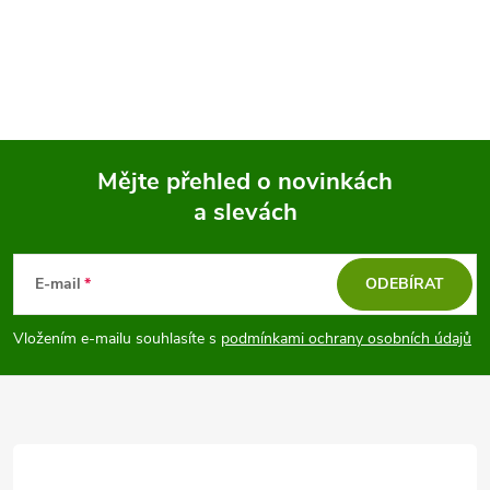
Mějte přehled o novinkách
a slevách
Z
á
E-mail
ODEBÍRAT
p
Vložením e-mailu souhlasíte s
podmínkami ochrany osobních údajů
a
t