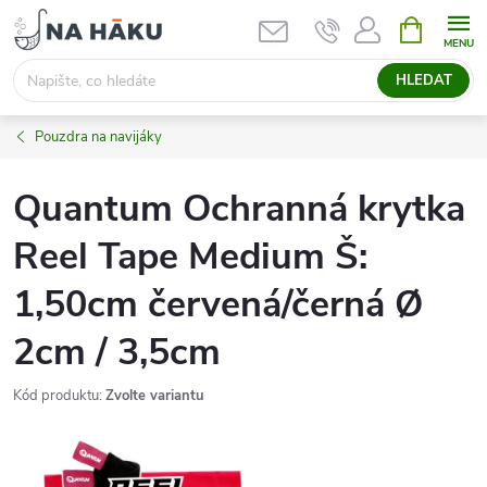
Přejít
NÁKUPNÍ
KOŠÍK
na
obsah
HLEDAT
Pouzdra na navijáky
Quantum Ochranná krytka
Reel Tape Medium Š:
1,50cm červená/černá Ø
2cm / 3,5cm
Kód produktu:
Zvolte variantu