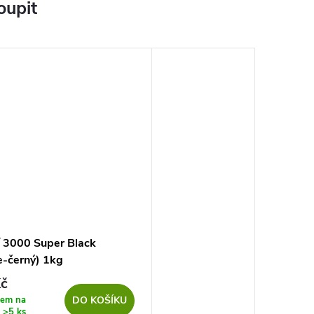
oupit
 3000 Super Black
e-černý) 1kg
č
dem na
DO KOŠÍKU
ě
>5 ks