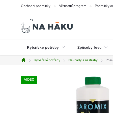
Přejít
Obchodní podmínky
Věrnostní program
Podmínky oc
na
obsah
Rybářské potřeby
Způsoby lovu
Rybářské potřeby
Návnady a nástrahy
Posi
Domů
VIDEO