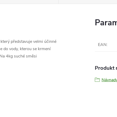
Param
 který představuje velmi účinné
EAN
:
 se do vody, kterou se krmení
 Na 4kg suché směsi
Produkt n
Návnady