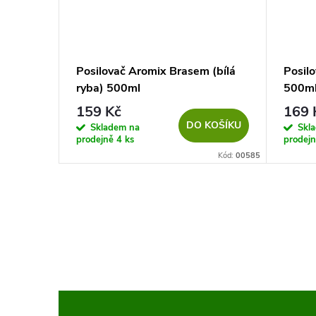
Posilovač Aromix Brasem (bílá
Posilo
ryba) 500ml
500m
159 Kč
169 
DO KOŠÍKU
Skladem na
Skl
prodejně
4 ks
prodej
Kód:
00585