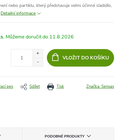
ení nebo partiklu, který představuje velmi účinné sladidlo,
Detailní informace
ks
11.8.2026
VLOŽIT DO KOŠÍKU
dací pes
Sdílet
Tisk
Značka:
Sensas
PODOBNÉ PRODUKTY