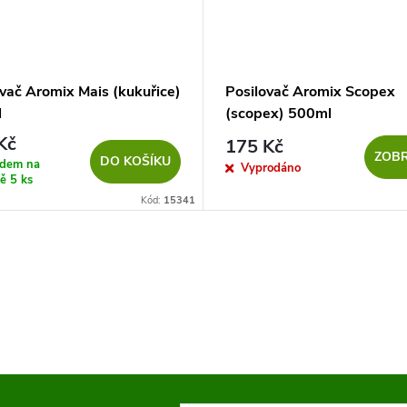
vač Aromix Mais (kukuřice)
Posilovač Aromix Scopex
l
(scopex) 500ml
Kč
175 Kč
ZOBR
DO KOŠÍKU
adem na
Vyprodáno
ně
5 ks
Kód:
15341