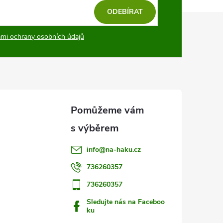
ODEBÍRAT
mi ochrany osobních údajů
info
@
na-haku.cz
736260357
736260357
Sledujte nás na Faceboo
ku