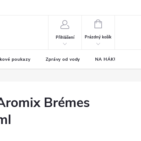
NÁKUPNÍ
KOŠÍK
Prázdný košík
Přihlášení
kové poukazy
Zprávy od vody
NA HÁKU CUP
 Aromix Brémes
ml