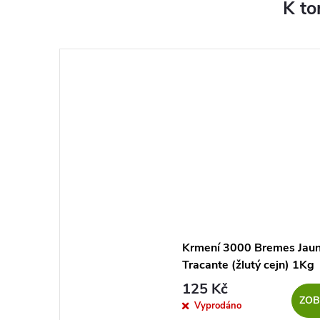
K to
Krmení 3000 Bremes Jau
Tracante (žlutý cejn) 1Kg
125 Kč
ZOB
Vyprodáno