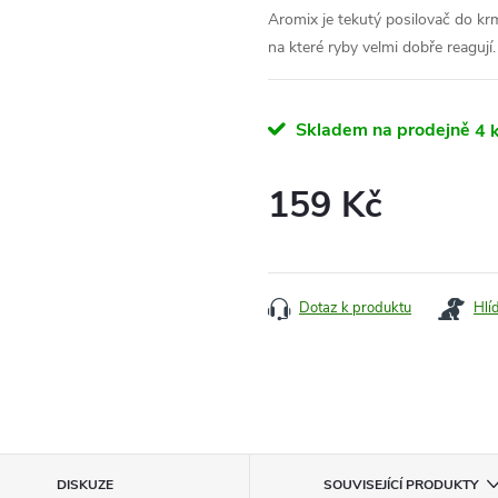
Aromix je tekutý posilovač do krm
na které ryby velmi dobře reagují.
Skladem na prodejně
4 
159 Kč
Měrná
cena:
Dotaz k produktu
Hlí
DISKUZE
SOUVISEJÍCÍ PRODUKTY