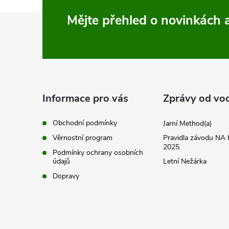
Z
Mějte přehled o novinkách
á
p
a
Informace pro vás
Zprávy od vo
t
Obchodní podmínky
Jarní Method(a)
Věrnostní program
Pravidla závodu N
í
2025
Podmínky ochrany osobních
údajů
Letní Nežárka
Dopravy