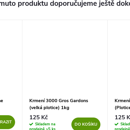
muto produktu doporučujeme ještě dok
ne
Krmení 3000 Gros Gardons
Krmení
(velká plotice) 1kg
(Plotic
125 Kč
125 K
RAZIT
Skladem na
Skla
DO KOŠÍKU
prodejně
>5 ks
prodejn