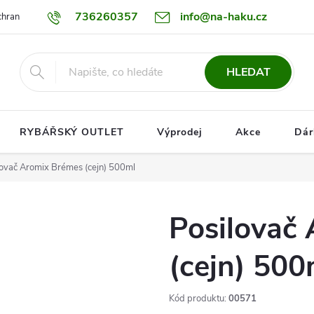
736260357
info@na-haku.cz
hrany osobních údajů
Dopravy
HLEDAT
RYBÁŘSKÝ OUTLET
Výprodej
Akce
Dár
lovač Aromix Brémes (cejn) 500ml
Posilovač
(cejn) 500
Kód produktu:
00571