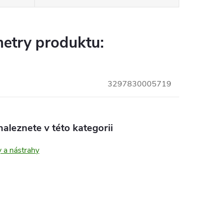
etry produktu:
3297830005719
aleznete v této kategorii
 a nástrahy