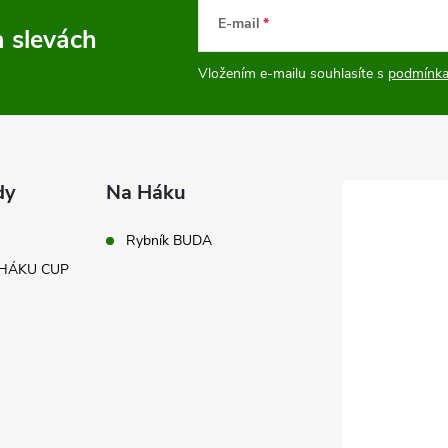
E-mail
a slevách
Vložením e-mailu souhlasíte s
podmínka
dy
Na Háku
Rybník BUDA
A HÁKU CUP